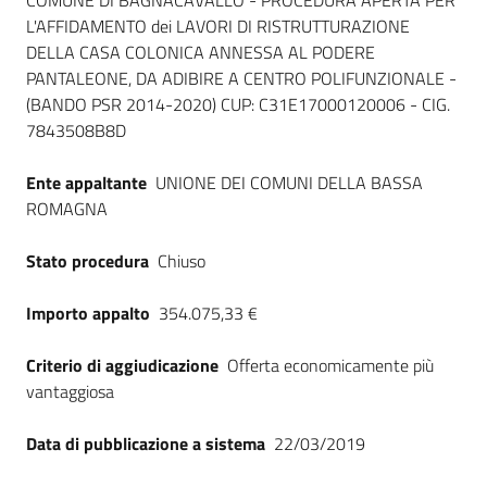
Dati del bando
COMUNE DI BAGNACAVALLO - PROCEDURA APERTA PER
L'AFFIDAMENTO dei LAVORI DI RISTRUTTURAZIONE
DELLA CASA COLONICA ANNESSA AL PODERE
PANTALEONE, DA ADIBIRE A CENTRO POLIFUNZIONALE -
(BANDO PSR 2014-2020) CUP: C31E17000120006 - CIG.
7843508B8D
Ente appaltante
UNIONE DEI COMUNI DELLA BASSA
ROMAGNA
Stato procedura
Chiuso
Importo appalto
354.075,33 €
Criterio di aggiudicazione
Offerta economicamente più
vantaggiosa
Data di pubblicazione a sistema
22/03/2019