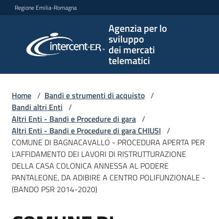
Vai al contenuto
Vai alla navigazione
Vai al footer
Regione Emilia-Romagna
Agenzia per lo
Agenzia
sviluppo
per lo
dei mercati
sviluppo
telematici
dei
mercati
telematici
Home
/
Bandi e strumenti di acquisto
/
Bandi altri Enti
/
Altri Enti - Bandi e Procedure di gara
/
Altri Enti - Bandi e Procedure di gara CHIUSI
/
L'Agenzia
COMUNE DI BAGNACAVALLO - PROCEDURA APERTA PER
L'AFFIDAMENTO DEI LAVORI DI RISTRUTTURAZIONE
DELLA CASA COLONICA ANNESSA AL PODERE
PANTALEONE, DA ADIBIRE A CENTRO POLIFUNZIONALE -
Bandi
(BANDO PSR 2014-2020)
e
strumenti
di
Salta al contenuto