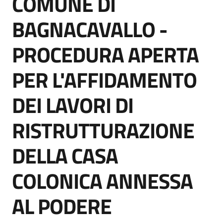
COMUNE DI
acquisto
BAGNACAVALLO -
PROCEDURA APERTA
Supporto
PER L'AFFIDAMENTO
Piattaforme
DEI LAVORI DI
telematiche
RISTRUTTURAZIONE
DELLA CASA
COLONICA ANNESSA
English
site
AL PODERE