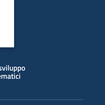
sviluppo
ematici