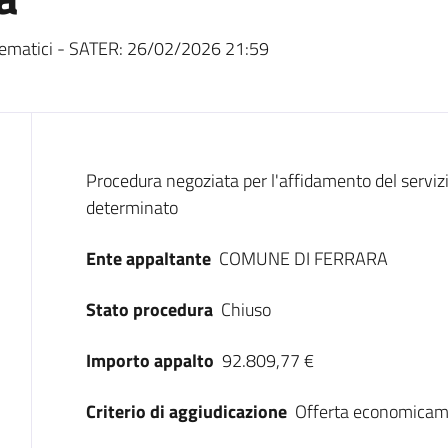
ematici - SATER:
26/02/2026 21:59
Dati del bando
Procedura negoziata per l'affidamento del servi
determinato
Ente appaltante
COMUNE DI FERRARA
Stato procedura
Chiuso
Importo appalto
92.809,77 €
Criterio di aggiudicazione
Offerta economicam