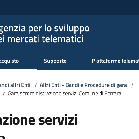
genzia per lo sviluppo
ei mercati telematici
acquisto
Supporto
Piattaforme telema
ndi altri Enti
Altri Enti - Bandi e Procedure di gara
/
/
Gara somministrazione servizi Comune di Ferrara
/
zione servizi
a