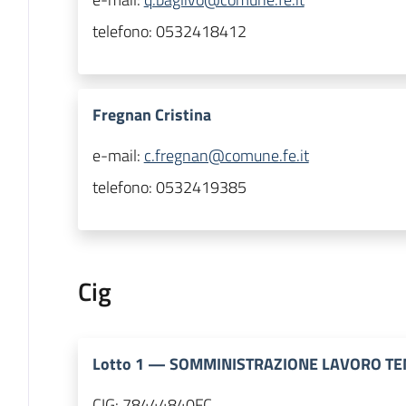
telefono:
0532418412
Fregnan Cristina
e-mail:
c.fregnan@comune.fe.it
telefono:
0532419385
Cig
Lotto
1
—
SOMMINISTRAZIONE LAVORO T
CIG:
78444840FC