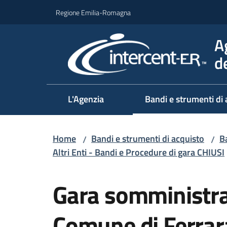
Vai al contenuto
Vai alla navigazione
Vai al footer
Regione Emilia-Romagna
A
d
L'Agenzia
Bandi e strumenti di 
Home
Bandi e strumenti di acquisto
Ba
/
/
Altri Enti - Bandi e Procedure di gara CHIUSI
Salta al contenuto
Gara somministra
Comune di Ferrar