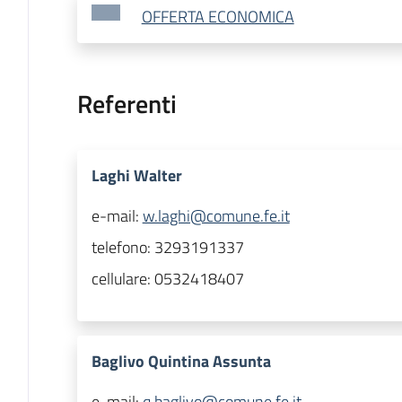
OFFERTA ECONOMICA
Referenti
Laghi Walter
e-mail:
w.laghi@comune.fe.it
telefono:
3293191337
cellulare:
0532418407
Baglivo Quintina Assunta
e-mail:
q.baglivo@comune.fe.it