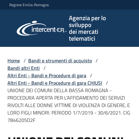
Vai al contenuto
Vai alla navigazione
Vai al footer
Regione Emilia-Romagna
Agenzia per lo
Agenzia
sviluppo
per lo
dei mercati
sviluppo
telematici
dei
mercati
telematici
Home
/
Bandi e strumenti di acquisto
/
Bandi altri Enti
/
Altri Enti - Bandi e Procedure di gara
/
Altri Enti - Bandi e Procedure di gara CHIUSI
/
L'Agenzia
UNIONE DEI COMUNI DELLA BASSA ROMAGNA -
PROCEDURA APERTA PER L'AFFIDAMENTO DEI SERVIZI
RIVOLTI ALLE DONNE VITTIME DI VIOLENZA DI GENERE, E
LORO FIGLI MINORI. PERIODO 1/7/2019 - 30/6/2021. CIG
Bandi
7846205D2F
e
strumenti
di
Salta al contenuto