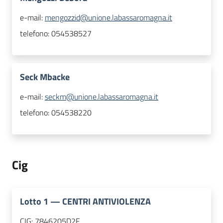
e-mail:
mengozzid@unione.labassaromagna.it
telefono:
054538527
Seck Mbacke
e-mail:
seckm@unione.labassaromagna.it
telefono:
054538220
Cig
Lotto
1
—
CENTRI ANTIVIOLENZA
CIG:
7846205D2F