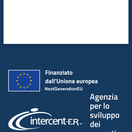
Agenzia
per lo
sviluppo
dei