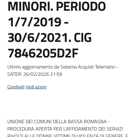
MINORI. PERIODO
Seguici
su
1/7/2019 -
30/6/2021. CIG
7846205D2F
Ultimo aggiornamento da Sistema Acquisti Telematici -
SATER:
26/02/2026 21:59
Condividi
Vedi azioni
Dati del bando
UNIONE DEI COMUNI DELLA BASSA ROMAGNA -
PROCEDURA APERTA PER L'AFFIDAMENTO DEI SERVIZI
RIVOLTI ALLE DONNE VITTIME DI VIOLENZA DI GENERE, E