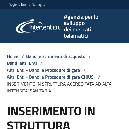
Vai al contenuto
Vai alla navigazione
Vai al footer
Regione Emilia-Romagna
Agenzia per lo
Agenzia
sviluppo
per lo
dei mercati
sviluppo
telematici
dei
mercati
telematici
Home
/
Bandi e strumenti di acquisto
/
Bandi altri Enti
/
Altri Enti - Bandi e Procedure di gara
/
Altri Enti - Bandi e Procedure di gara CHIUSI
/
L'Agenzia
INSERIMENTO IN STRUTTURA ACCREDITATA AD ALTA
INTENSITA’ SANITARIA
INSERIMENTO IN
Bandi
Salta al contenuto
e
strumenti
STRUTTURA
di