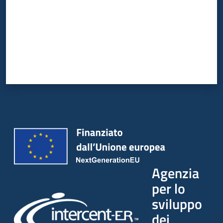
Agenzia
per lo
sviluppo
dei