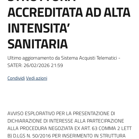
acquisto
ACCREDITATA AD ALTA
INTENSITA’
Supporto
SANITARIA
Piattaforme
Ultimo aggiornamento da Sistema Acquisti Telematici -
telematiche
SATER:
26/02/2026 21:59
Condividi
Vedi azioni
English
Dati del bando
AVVISO ESPLORATIVO PER LA PRESENTAZIONE DI
site
DICHIARAZIONE DI INTERESSE ALLA PARTECIPAZIONE
ALLA PROCEDURA NEGOZIATA EX ART. 63 COMMA 2 LETT
B) D.LGS N. 50/2016 PER INSERIMENTO IN STRUTTURA