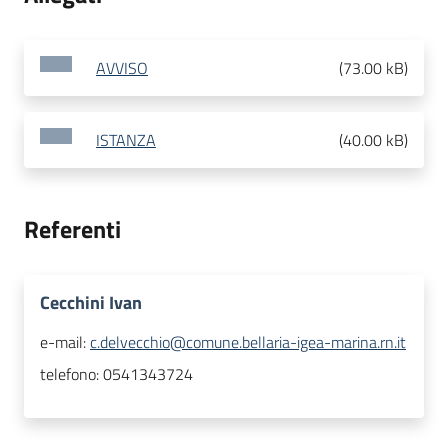
AVVISO
(
73.00 kB
)
ISTANZA
(
40.00 kB
)
Referenti
Cecchini Ivan
e-mail:
c.delvecchio@comune.bellaria-igea-marina.rn.it
telefono:
0541343724