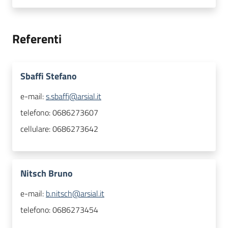
Referenti
Sbaffi Stefano
e-mail:
s.sbaffi@arsial.it
telefono:
0686273607
cellulare:
0686273642
Nitsch Bruno
e-mail:
b.nitsch@arsial.it
telefono:
0686273454