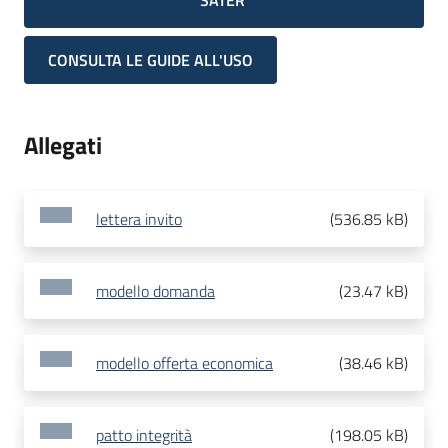
SATER
CONSULTA LE GUIDE ALL'USO
Allegati
lettera invito
(
536.85 kB
)
modello domanda
(
23.47 kB
)
modello offerta economica
(
38.46 kB
)
patto integrità
(
198.05 kB
)