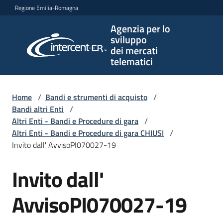
Vai al contenuto
Vai alla navigazione
Vai al footer
Regione Emilia-Romagna
Agenzia per lo
Agenzia
sviluppo
per lo
dei mercati
sviluppo
telematici
dei
mercati
telematici
Home
/
Bandi e strumenti di acquisto
/
Bandi altri Enti
/
Altri Enti - Bandi e Procedure di gara
/
Altri Enti - Bandi e Procedure di gara CHIUSI
/
L'Agenzia
Invito dall' AvvisoPI070027-19
Invito dall'
Salta al contenuto
Bandi
e
AvvisoPI070027-19
strumenti
di