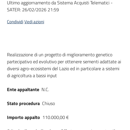
Ultimo aggiornamento da Sistema Acquisti Telematici -
acquisto
SATER:
26/02/2026 21:59
Condividi
Vedi azioni
Supporto
Piattaforme
Dati del bando
Realizzazione di un progetto di miglioramento genetico
telematiche
partecipativo ed evolutivo per ottenere sementi adattate ai
diversi agro-ecosistemi del Lazio ed in particolare a sistemi
di agricoltura a bassi input
Ente appaltante
N.C.
English
Stato procedura
Chiuso
site
Importo appalto
110.000,00 €