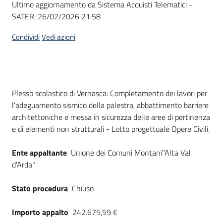
Ultimo aggiornamento da Sistema Acquisti Telematici -
acquisto
SATER:
26/02/2026 21:58
Condividi
Vedi azioni
Supporto
Piattaforme
Dati del bando
Plesso scolastico di Vernasca: Completamento dei lavori per
telematiche
l'adeguamento sismico della palestra, abbattimento barriere
architettoniche e messa in sicurezza delle aree di pertinenza
e di elementi non strutturali - Lotto progettuale Opere Civili.
Ente appaltante
Unione dei Comuni Montani"Alta Val
d'Arda"
English
site
Stato procedura
Chiuso
Importo appalto
242.675,59 €