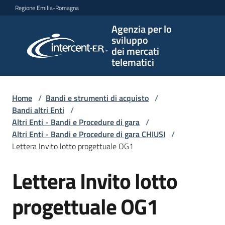
Vai al contenuto
Vai alla navigazione
Vai al footer
Regione Emilia-Romagna
Agenzia per lo
Agenzia
sviluppo
per lo
dei mercati
sviluppo
telematici
dei
mercati
telematici
Home
/
Bandi e strumenti di acquisto
/
Bandi altri Enti
/
Altri Enti - Bandi e Procedure di gara
/
Altri Enti - Bandi e Procedure di gara CHIUSI
/
L'Agenzia
Lettera Invito lotto progettuale OG1
Lettera Invito lotto
Salta al contenuto
Bandi
e
progettuale OG1
strumenti
di