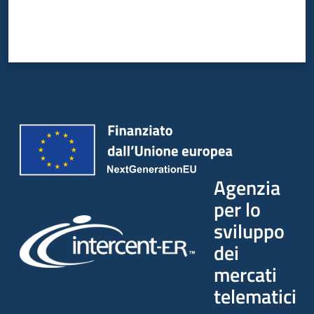
Agenzia
per lo
sviluppo
dei
mercati
telematici