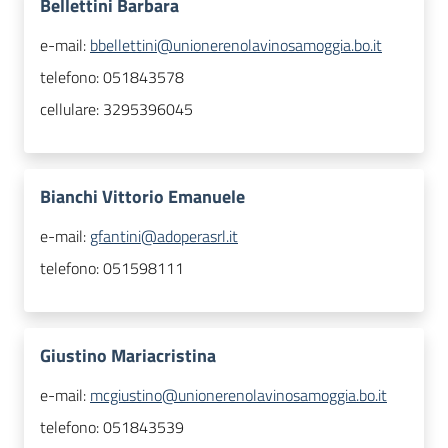
Bellettini Barbara
e-mail:
bbellettini@unionerenolavinosamoggia.bo.it
telefono:
051843578
cellulare:
3295396045
Bianchi Vittorio Emanuele
e-mail:
gfantini@adoperasrl.it
telefono:
051598111
Giustino Mariacristina
e-mail:
mcgiustino@unionerenolavinosamoggia.bo.it
telefono:
051843539