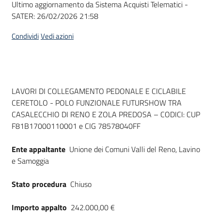
Ultimo aggiornamento da Sistema Acquisti Telematici -
acquisto
SATER:
26/02/2026 21:58
Condividi
Vedi azioni
Supporto
Piattaforme
Dati del bando
LAVORI DI COLLEGAMENTO PEDONALE E CICLABILE
telematiche
CERETOLO - POLO FUNZIONALE FUTURSHOW TRA
CASALECCHIO DI RENO E ZOLA PREDOSA – CODICI: CUP
F81B17000110001 e CIG 78578040FF
Ente appaltante
Unione dei Comuni Valli del Reno, Lavino
e Samoggia
English
site
Stato procedura
Chiuso
Importo appalto
242.000,00 €