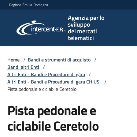
Vai al contenuto
Vai alla navigazione
Vai al footer
Regione Emilia-Romagna
Agenzia per lo
Agenzia
sviluppo
per lo
dei mercati
sviluppo
telematici
dei
mercati
telematici
Home
/
Bandi e strumenti di acquisto
/
Bandi altri Enti
/
Altri Enti - Bandi e Procedure di gara
/
Altri Enti - Bandi e Procedure di gara CHIUSI
/
L'Agenzia
Pista pedonale e ciclabile Ceretolo
Pista pedonale e
Salta al contenuto
Bandi
e
ciclabile Ceretolo
strumenti
di