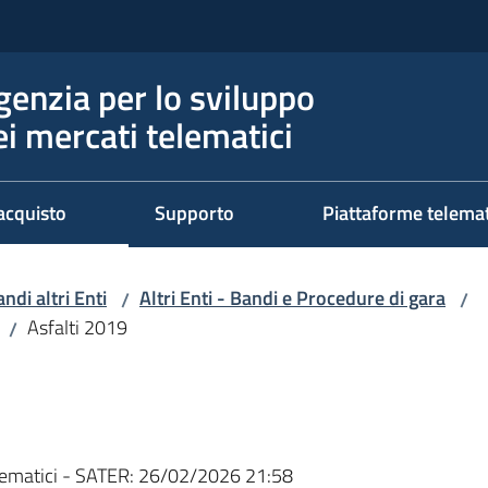
genzia per lo sviluppo
ei mercati telematici
acquisto
Supporto
Piattaforme telema
ndi altri Enti
Altri Enti - Bandi e Procedure di gara
/
/
Asfalti 2019
/
ematici - SATER:
26/02/2026 21:58