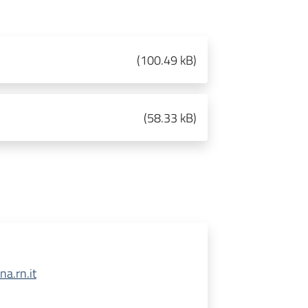
(
100.49 kB
)
(
58.33 kB
)
a.rn.it