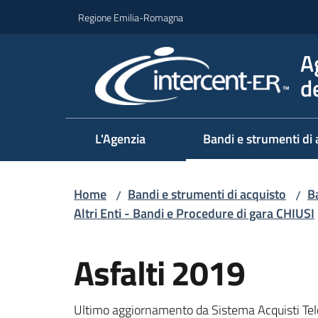
Vai al contenuto
Vai alla navigazione
Vai al footer
Regione Emilia-Romagna
A
d
L'Agenzia
Bandi e strumenti di 
Home
Bandi e strumenti di acquisto
Ba
/
/
Altri Enti - Bandi e Procedure di gara CHIUSI
Salta al contenuto
Asfalti 2019
Ultimo aggiornamento da Sistema Acquisti Tel