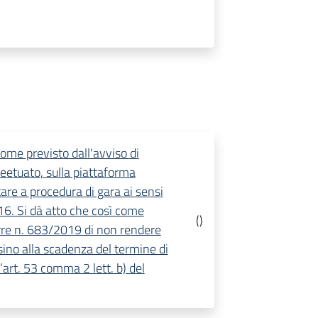
me previsto dall'avviso di
feetuato, sulla piattaforma
tare a procedura di gara ai sensi
2016. Si dà atto che così come
(
)
rre n. 683/2019 di non rendere
 sino alla scadenza del termine di
’art. 53 comma 2 lett. b) del