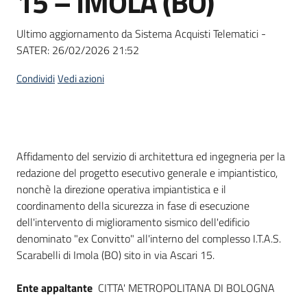
15 – IMOLA (BO)
Ultimo aggiornamento da Sistema Acquisti Telematici -
SATER:
26/02/2026 21:52
Condividi
Vedi azioni
Dati del bando
Affidamento del servizio di architettura ed ingegneria per la
redazione del progetto esecutivo generale e impiantistico,
nonchè la direzione operativa impiantistica e il
coordinamento della sicurezza in fase di esecuzione
dell'intervento di miglioramento sismico dell'edificio
denominato "ex Convitto" all'interno del complesso I.T.A.S.
Scarabelli di Imola (BO) sito in via Ascari 15.
Ente appaltante
CITTA' METROPOLITANA DI BOLOGNA