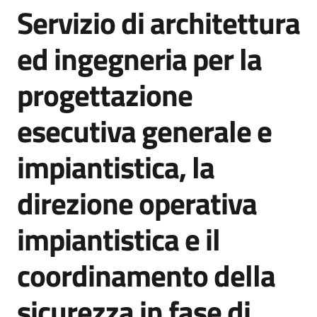
Servizio di architettura
acquisto
Salta al contenuto
ed ingegneria per la
Supporto
progettazione
esecutiva generale e
Piattaforme
telematiche
impiantistica, la
direzione operativa
impiantistica e il
English
coordinamento della
site
sicurezza in fase di