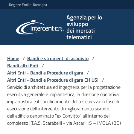
Vai al contenuto
Vai alla navigazione
Vai al footer
Regione Emilia-Romagna
Agenzia per lo
Agenzia
sviluppo
per lo
dei mercati
sviluppo
telematici
dei
mercati
telematici
Home
/
Bandi e strumenti di acquisto
/
Bandi altri Enti
/
Altri Enti - Bandi e Procedure di gara
/
Altri Enti - Bandi e Procedure di gara CHIUSI
/
L'Agenzia
Servizio di architettura ed ingegneria per la progettazione
esecutiva generale e impiantistica, la direzione operativa
impiantistica e il coordinamento della sicurezza in fase di
esecuzione dell'intervento di miglioramento sismico
Bandi
dell'edificio denominato "ex Convitto" all'interno del
e
complesso I.T.A.S. Scarabelli - via Ascari 15 – IMOLA (BO)
strumenti
di