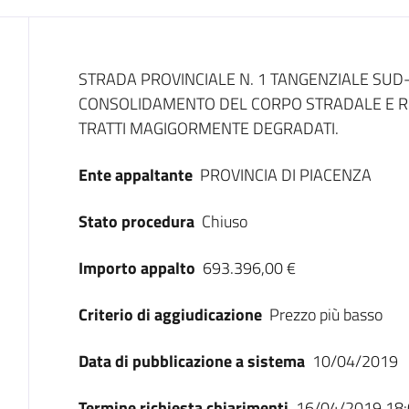
Dati del bando
STRADA PROVINCIALE N. 1 TANGENZIALE SUD-
CONSOLIDAMENTO DEL CORPO STRADALE E RI
TRATTI MAGIGORMENTE DEGRADATI.
Ente appaltante
PROVINCIA DI PIACENZA
Stato procedura
Chiuso
Importo appalto
693.396,00 €
Criterio di aggiudicazione
Prezzo più basso
Data di pubblicazione a sistema
10/04/2019
Termine richiesta chiarimenti
16/04/2019 18: