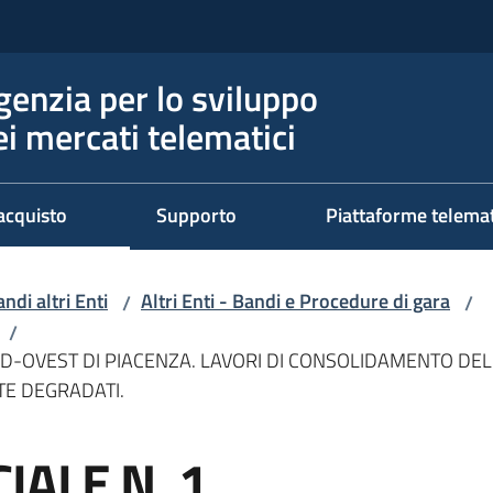
genzia per lo sviluppo
ei mercati telematici
acquisto
Supporto
Piattaforme telema
ndi altri Enti
Altri Enti - Bandi e Procedure di gara
/
/
/
UD-OVEST DI PIACENZA. LAVORI DI CONSOLIDAMENTO DE
TE DEGRADATI.
IALE N. 1