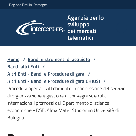
Vai al contenuto
Vai alla navigazione
Vai al footer
Regione Emilia-Romagna
Agenzia per lo
Agenzia
sviluppo
per lo
dei mercati
sviluppo
telematici
dei
mercati
telematici
Home
/
Bandi e strumenti di acquisto
/
Bandi altri Enti
/
Altri Enti - Bandi e Procedure di gara
/
Altri Enti - Bandi e Procedure di gara CHIUSI
/
L'Agenzia
Procedura aperta - Affidamento in concessione del servizio
di organizzazione e gestione di convegni scientifici
internazionali promossi dal Dipartimento di scienze
economiche - DSE, Alma Mater Studiorum Università di
Bandi
Bologna
e
strumenti
di
Salta al contenuto