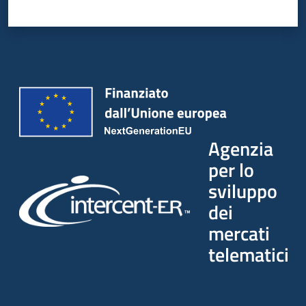
Agenzia
per lo
sviluppo
dei
mercati
telematici