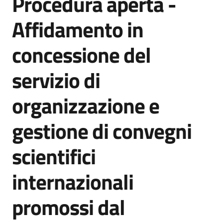
Procedura aperta -
acquisto
Affidamento in
concessione del
Supporto
servizio di
Piattaforme
organizzazione e
telematiche
gestione di convegni
scientifici
internazionali
English
site
promossi dal