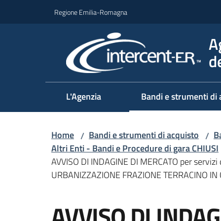
Vai al contenuto
Vai alla navigazione
Vai al footer
Regione Emilia-Romagna
A
d
L'Agenzia
Bandi e strumenti di 
Home
Bandi e strumenti di acquisto
Ba
/
/
Altri Enti - Bandi e Procedure di gara CHIUSI
AVVISO DI INDAGINE DI MERCATO per serviz
URBANIZZAZIONE FRAZIONE TERRACINO IN
Salta al contenuto
AVVISO DI INDAG