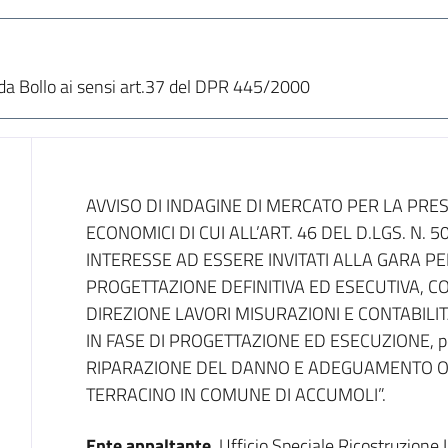
da Bollo ai sensi art.37 del DPR 445/2000
Dati del bando
AVVISO DI INDAGINE DI MERCATO PER LA PRE
ECONOMICI DI CUI ALL’ART. 46 DEL D.LGS. N.
INTERESSE AD ESSERE INVITATI ALLA GARA PE
PROGETTAZIONE DEFINITIVA ED ESECUTIVA, 
DIREZIONE LAVORI MISURAZIONI E CONTABILI
IN FASE DI PROGETTAZIONE ED ESECUZIONE, per 
RIPARAZIONE DEL DANNO E ADEGUAMENTO O
TERRACINO IN COMUNE DI ACCUMOLI”.
Ente appaltante
Ufficio Speciale Ricostruzione 