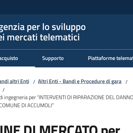
genzia per lo sviluppo
ei mercati telematici
acquisto
Supporto
Piattaforme telema
ndi altri Enti
Altri Enti - Bandi e Procedure di gara
/
/
/
i di ingegneria per “INTERVENTI DI RIPARAZIONE DEL D
 COMUNE DI ACCUMOLI”
INE DI MERCATO per