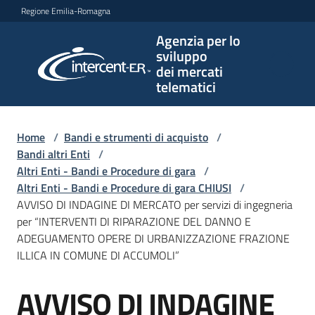
Vai al contenuto
Vai alla navigazione
Vai al footer
Regione Emilia-Romagna
Agenzia per lo
Agenzia
sviluppo
per lo
dei mercati
sviluppo
telematici
dei
mercati
telematici
Home
/
Bandi e strumenti di acquisto
/
Bandi altri Enti
/
Altri Enti - Bandi e Procedure di gara
/
Altri Enti - Bandi e Procedure di gara CHIUSI
/
L'Agenzia
AVVISO DI INDAGINE DI MERCATO per servizi di ingegneria
per “INTERVENTI DI RIPARAZIONE DEL DANNO E
ADEGUAMENTO OPERE DI URBANIZZAZIONE FRAZIONE
ILLICA IN COMUNE DI ACCUMOLI”
Bandi
e
AVVISO DI INDAGINE
strumenti
Salta al contenuto
di