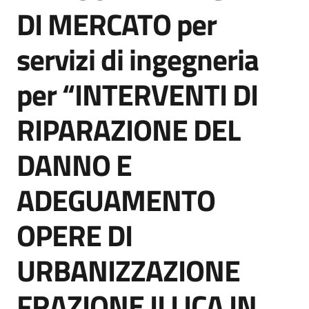
acquisto
DI MERCATO per
servizi di ingegneria
Supporto
per “INTERVENTI DI
RIPARAZIONE DEL
Piattaforme
telematiche
DANNO E
ADEGUAMENTO
OPERE DI
English
URBANIZZAZIONE
site
FRAZIONE ILLICA IN