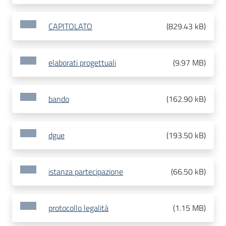
CAPITOLATO
(
829.43 kB
)
elaborati progettuali
(
9.97 MB
)
bando
(
162.90 kB
)
dgue
(
193.50 kB
)
istanza partecipazione
(
66.50 kB
)
protocollo legalità
(
1.15 MB
)