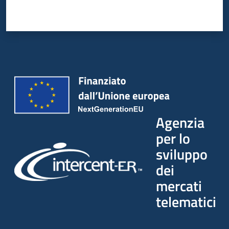
Agenzia
per lo
sviluppo
dei
mercati
telematici