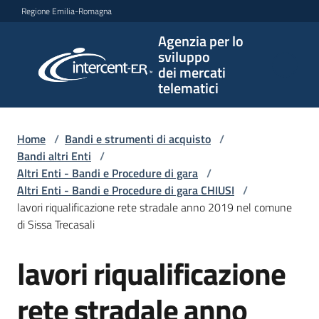
Vai al contenuto
Vai alla navigazione
Vai al footer
Regione Emilia-Romagna
Agenzia per lo
Agenzia
sviluppo
per lo
dei mercati
sviluppo
telematici
dei
mercati
telematici
Home
/
Bandi e strumenti di acquisto
/
Bandi altri Enti
/
Altri Enti - Bandi e Procedure di gara
/
Altri Enti - Bandi e Procedure di gara CHIUSI
/
L'Agenzia
lavori riqualificazione rete stradale anno 2019 nel comune
di Sissa Trecasali
lavori riqualificazione
Bandi
Salta al contenuto
e
strumenti
rete stradale anno
di