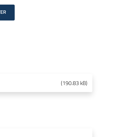
TER
(
190.83 kB
)