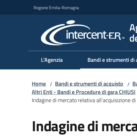
Vai al contenuto
Vai alla navigazione
Vai al footer
Regione Emilia-Romagna
A
d
L'Agenzia
Bandi e strumenti di 
Home
Bandi e strumenti di acquisto
Ba
/
/
Altri Enti - Bandi e Procedure di gara CHIUSI
Indagine di mercato relativa all’acquisizione d
Salta al contenuto
Indagine di merca