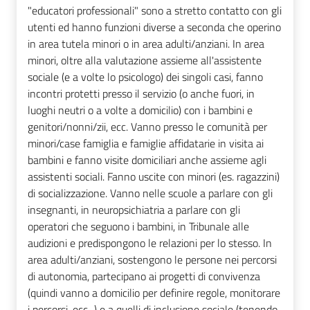
"educatori professionali" sono a stretto contatto con gli
utenti ed hanno funzioni diverse a seconda che operino
in area tutela minori o in area adulti/anziani. In area
minori, oltre alla valutazione assieme all'assistente
sociale (e a volte lo psicologo) dei singoli casi, fanno
incontri protetti presso il servizio (o anche fuori, in
luoghi neutri o a volte a domicilio) con i bambini e
genitori/nonni/zii, ecc. Vanno presso le comunità per
minori/case famiglia e famiglie affidatarie in visita ai
bambini e fanno visite domiciliari anche assieme agli
assistenti sociali. Fanno uscite con minori (es. ragazzini)
di socializzazione. Vanno nelle scuole a parlare con gli
insegnanti, in neuropsichiatria a parlare con gli
operatori che seguono i bambini, in Tribunale alle
audizioni e predispongono le relazioni per lo stesso. In
area adulti/anziani, sostengono le persone nei percorsi
di autonomia, partecipano ai progetti di convivenza
(quindi vanno a domicilio per definire regole, monitorare
i percorsi, ecc...) e a quelli di inclusione sociale (tenendo