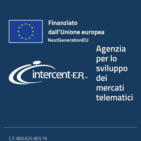
Agenzia
per lo
sviluppo
dei
mercati
telematici
C.F. 800.625.903.79