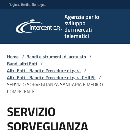
Vai al contenuto
Vai alla navigazione
Vai al footer
Regione Emilia-Romagna
Agenzia per lo
Agenzia
sviluppo
per lo
dei mercati
sviluppo
telematici
dei
mercati
telematici
Home
/
Bandi e strumenti di acquisto
/
Bandi altri Enti
/
Altri Enti - Bandi e Procedure di gara
/
Altri Enti - Bandi e Procedure di gara CHIUSI
/
L'Agenzia
SERVIZIO SORVEGLIANZA SANITARIA E MEDICO
COMPETENTE
SERVIZIO
Bandi
Salta al contenuto
e
strumenti
SORVEGLIANZA
di