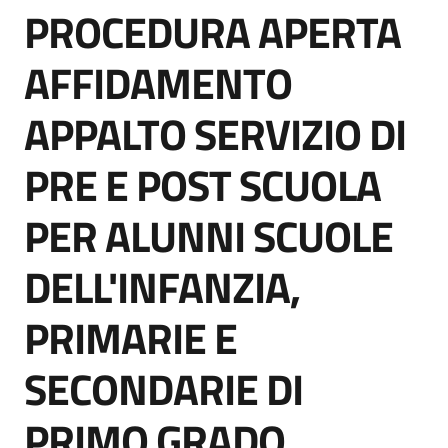
PROCEDURA APERTA
acquisto
Salta al contenuto
AFFIDAMENTO
Supporto
APPALTO SERVIZIO DI
PRE E POST SCUOLA
Piattaforme
telematiche
PER ALUNNI SCUOLE
DELL'INFANZIA,
PRIMARIE E
English
SECONDARIE DI
site
PRIMO GRADO