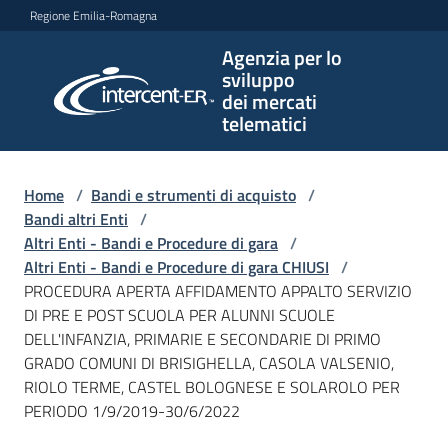
Vai al contenuto
Vai alla navigazione
Vai al footer
Regione Emilia-Romagna
Agenzia per lo
Agenzia
sviluppo
per lo
dei mercati
sviluppo
telematici
dei
mercati
telematici
Home
/
Bandi e strumenti di acquisto
/
Bandi altri Enti
/
Altri Enti - Bandi e Procedure di gara
/
Altri Enti - Bandi e Procedure di gara CHIUSI
/
L'Agenzia
PROCEDURA APERTA AFFIDAMENTO APPALTO SERVIZIO
DI PRE E POST SCUOLA PER ALUNNI SCUOLE
DELL'INFANZIA, PRIMARIE E SECONDARIE DI PRIMO
GRADO COMUNI DI BRISIGHELLA, CASOLA VALSENIO,
Bandi
RIOLO TERME, CASTEL BOLOGNESE E SOLAROLO PER
e
PERIODO 1/9/2019-30/6/2022
strumenti
di