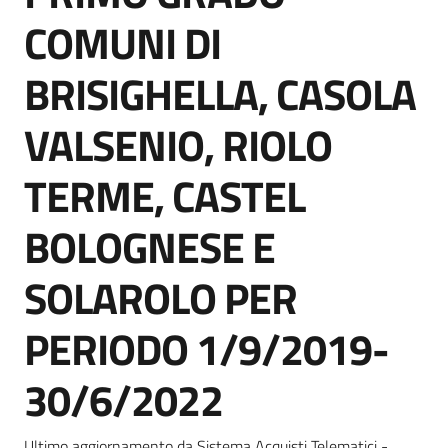
Seguici
COMUNI DI
su
BRISIGHELLA, CASOLA
VALSENIO, RIOLO
TERME, CASTEL
BOLOGNESE E
SOLAROLO PER
PERIODO 1/9/2019-
30/6/2022
Ultimo aggiornamento da Sistema Acquisti Telematici -