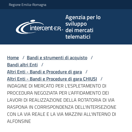
Vai al contenuto
Vai alla navigazione
Vai al footer
Regione Emilia-Romagna
Agenzia per lo
Agenzia
sviluppo
per lo
dei mercati
sviluppo
telematici
dei
mercati
telematici
Home
/
Bandi e strumenti di acquisto
/
Bandi altri Enti
/
Altri Enti - Bandi e Procedure di gara
/
Altri Enti - Bandi e Procedure di gara CHIUSI
/
L'Agenzia
INDAGINE DI MERCATO PER L'ESPLETAMENTO DI
PROCEDURA NEGOZIATA PER L'AFFIDAMENTO DEI
LAVORI DI REALIZZAZIONE DELLA ROTATORIA DI VIA
RASPONA IN CORRISPONDENZA DELL'INTERSEZIONE
Bandi
CON LA VIA REALE E LA VIA MAZZINI ALL'INTERNO DI
e
ALFONSINE
strumenti
di