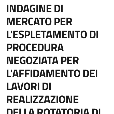
INDAGINE DI
acquisto
Salta al contenuto
MERCATO PER
Supporto
L'ESPLETAMENTO DI
PROCEDURA
Piattaforme
telematiche
NEGOZIATA PER
L'AFFIDAMENTO DEI
LAVORI DI
English
REALIZZAZIONE
site
DELLA ROTATORIA DI