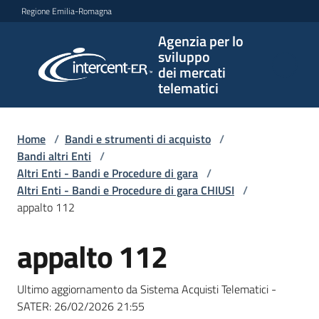
Vai al contenuto
Vai alla navigazione
Vai al footer
Regione Emilia-Romagna
Agenzia per lo
Agenzia
sviluppo
per lo
dei mercati
sviluppo
telematici
dei
mercati
telematici
Home
/
Bandi e strumenti di acquisto
/
Bandi altri Enti
/
Altri Enti - Bandi e Procedure di gara
/
Altri Enti - Bandi e Procedure di gara CHIUSI
/
L'Agenzia
appalto 112
appalto 112
Salta al contenuto
Bandi
e
Ultimo aggiornamento da Sistema Acquisti Telematici -
strumenti
SATER:
26/02/2026 21:55
di