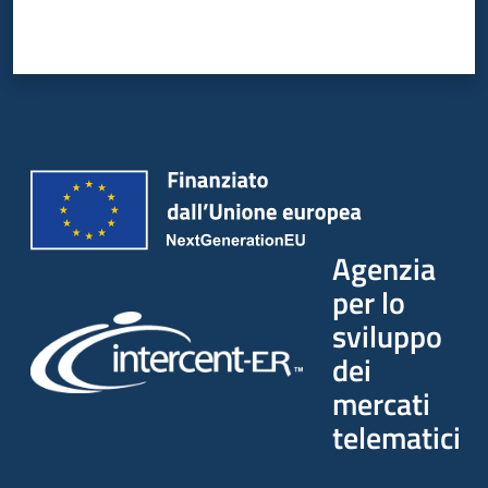
Agenzia
per lo
sviluppo
dei
mercati
telematici