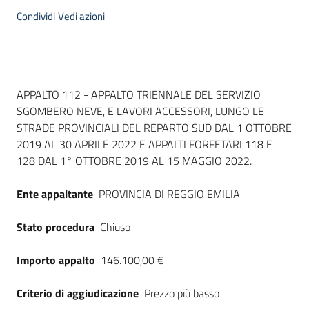
acquisto
Condividi
Vedi azioni
Supporto
Dati del bando
APPALTO 112 - APPALTO TRIENNALE DEL SERVIZIO
SGOMBERO NEVE, E LAVORI ACCESSORI, LUNGO LE
Piattaforme
STRADE PROVINCIALI DEL REPARTO SUD DAL 1 OTTOBRE
telematiche
2019 AL 30 APRILE 2022 E APPALTI FORFETARI 118 E
128 DAL 1° OTTOBRE 2019 AL 15 MAGGIO 2022.
Ente appaltante
PROVINCIA DI REGGIO EMILIA
Stato procedura
Chiuso
English
site
Importo appalto
146.100,00 €
Criterio di aggiudicazione
Prezzo più basso