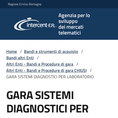
Vai al contenuto
Vai alla navigazione
Vai al footer
Regione Emilia-Romagna
Agenzia per lo
Agenzia
sviluppo
per lo
dei mercati
sviluppo
telematici
dei
mercati
telematici
Home
/
Bandi e strumenti di acquisto
/
Bandi altri Enti
/
Altri Enti - Bandi e Procedure di gara
/
Altri Enti - Bandi e Procedure di gara CHIUSI
/
L'Agenzia
GARA SISTEMI DIAGNOSTICI PER LABORATORIO
GARA SISTEMI
Salta al contenuto
Bandi
e
DIAGNOSTICI PER
strumenti
di