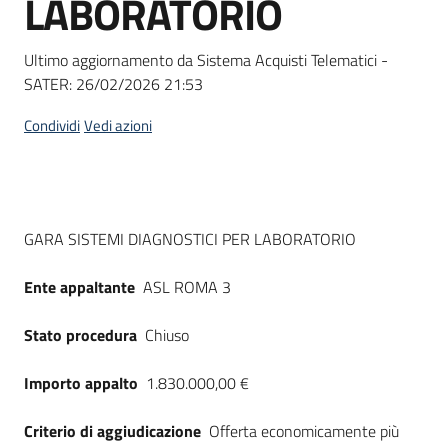
LABORATORIO
acquisto
Ultimo aggiornamento da Sistema Acquisti Telematici -
SATER:
26/02/2026 21:53
Supporto
Condividi
Vedi azioni
Piattaforme
telematiche
Dati del bando
GARA SISTEMI DIAGNOSTICI PER LABORATORIO
Ente appaltante
ASL ROMA 3
Stato procedura
Chiuso
English
site
Importo appalto
1.830.000,00 €
Criterio di aggiudicazione
Offerta economicamente più