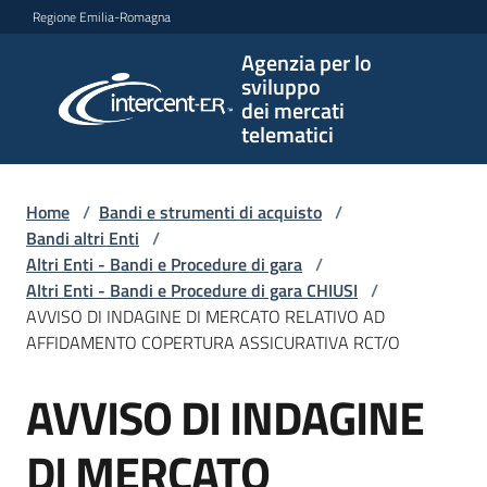
Vai al contenuto
Vai alla navigazione
Vai al footer
Regione Emilia-Romagna
Agenzia per lo
Agenzia
sviluppo
per lo
dei mercati
sviluppo
telematici
dei
mercati
telematici
Home
/
Bandi e strumenti di acquisto
/
Bandi altri Enti
/
Altri Enti - Bandi e Procedure di gara
/
Altri Enti - Bandi e Procedure di gara CHIUSI
/
L'Agenzia
AVVISO DI INDAGINE DI MERCATO RELATIVO AD
AFFIDAMENTO COPERTURA ASSICURATIVA RCT/O
AVVISO DI INDAGINE
Bandi
Salta al contenuto
e
strumenti
DI MERCATO
di