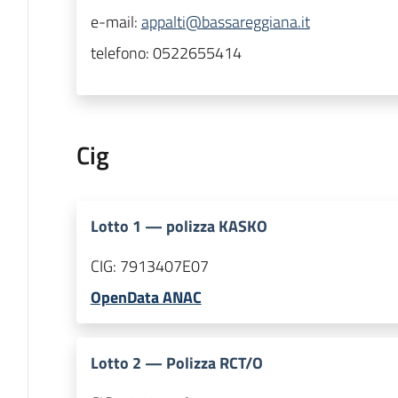
e-mail:
appalti@bassareggiana.it
telefono:
0522655414
Cig
Lotto
1
—
polizza KASKO
CIG:
7913407E07
OpenData ANAC
Lotto
2
—
Polizza RCT/O