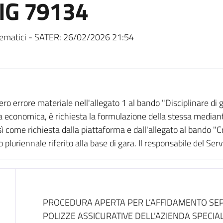
IG 79134
ematici - SATER:
26/02/2026 21:54
o errore materiale nell'allegato 1 al bando "Disciplinare di ga
ta economica, è richiesta la formulazione della stessa median
osì come richiesta dalla piattaforma e dall'allegato al bando "C
pluriennale riferito alla base di gara. Il responsabile del Servi
Dati del bando
PROCEDURA APERTA PER L’AFFIDAMENTO SEP
POLIZZE ASSICURATIVE DELL’AZIENDA SPECIAL