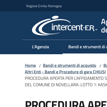
Vai al contenuto
Vai alla navigazione
Vai al footer
Regione Emilia-Romagna
A
d
L'Agenzia
Bandi e strumenti di 
Home
Bandi e strumenti di acquisto
Ba
/
/
Altri Enti - Bandi e Procedure di gara CHIUSI
PROCEDURA APERTA PER L’AFFIDAMENTO SEP
DEL COMUNE DI NOVELLARA: LOTTO 1: KASK
Salta al contenuto
PROCEDURA APE