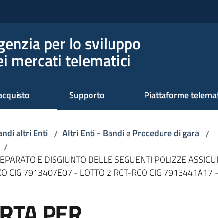
genzia per lo sviluppo
ei mercati telematici
acquisto
Supporto
Piattaforme telema
ndi altri Enti
Altri Enti - Bandi e Procedure di gara
/
/
/
ARATO E DISGIUNTO DELLE SEGUENTI POLIZZE ASSICURA
O CIG 7913407E07 - LOTTO 2 RCT-RCO CIG 7913441A17 -
RTA PER