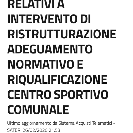
RELATIVI A
acquisto
INTERVENTO DI
Supporto
RISTRUTTURAZIONE
ADEGUAMENTO
Piattaforme
NORMATIVO E
telematiche
RIQUALIFICAZIONE
CENTRO SPORTIVO
COMUNALE
English
site
Ultimo aggiornamento da Sistema Acquisti Telematici -
SATER:
26/02/2026 21:53