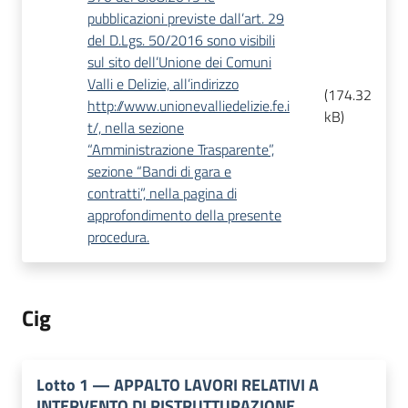
pubblicazioni previste dall’art. 29
del D.Lgs. 50/2016 sono visibili
sul sito dell’Unione dei Comuni
Valli e Delizie, all’indirizzo
(
174.32
http://www.unionevalliedelizie.fe.i
kB
)
t/, nella sezione
“Amministrazione Trasparente”,
sezione “Bandi di gara e
contratti”, nella pagina di
approfondimento della presente
procedura.
Cig
Lotto
1
—
APPALTO LAVORI RELATIVI A
INTERVENTO DI RISTRUTTURAZIONE