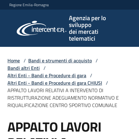
Vai al contenuto
Vai alla navigazione
Vai al footer
Regione Emilia-Romagna
Agenzia per lo
Agenzia
sviluppo
per lo
dei mercati
sviluppo
telematici
dei
mercati
telematici
Home
/
Bandi e strumenti di acquisto
/
Bandi altri Enti
/
Altri Enti - Bandi e Procedure di gara
/
Altri Enti - Bandi e Procedure di gara CHIUSI
/
L'Agenzia
APPALTO LAVORI RELATIVI A INTERVENTO DI
RISTRUTTURAZIONE ADEGUAMENTO NORMATIVO E
RIQUALIFICAZIONE CENTRO SPORTIVO COMUNALE
Bandi
APPALTO LAVORI
e
Salta al contenuto
strumenti
di