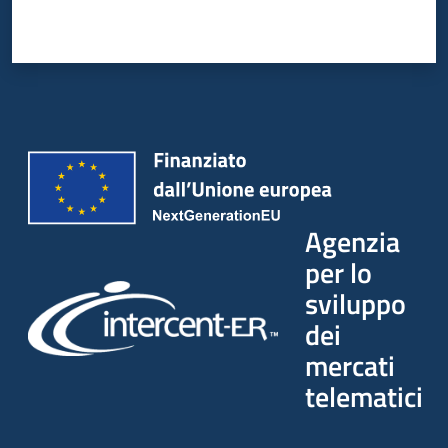
Agenzia
per lo
sviluppo
dei
mercati
telematici