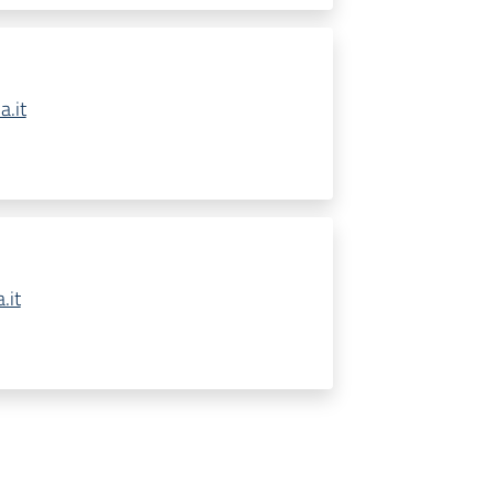
.it
.it