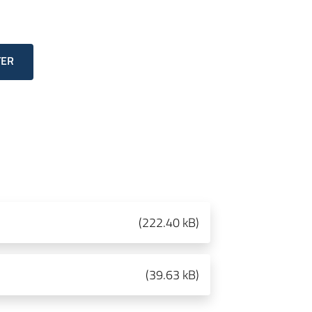
TER
(
222.40 kB
)
(
39.63 kB
)