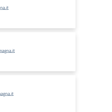
na.it
magna.it
agna.it