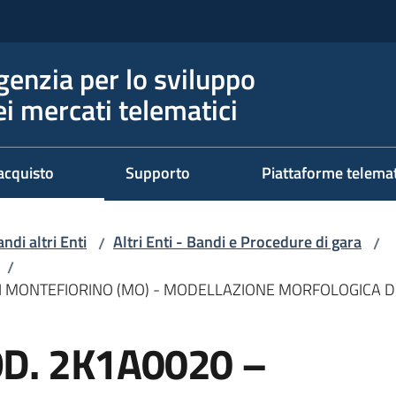
genzia per lo sviluppo
ei mercati telematici
acquisto
Supporto
Piattaforme telema
ndi altri Enti
Altri Enti - Bandi e Procedure di gara
/
/
/
 MONTEFIORINO (MO) - MODELLAZIONE MORFOLOGICA D
D. 2K1A0020 –