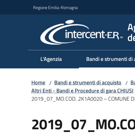
Vai al contenuto
Vai alla navigazione
Vai al footer
Regione Emilia-Romagna
A
d
L'Agenzia
Bandi e strumenti di 
Home
Bandi e strumenti di acquisto
Ba
/
/
Altri Enti - Bandi e Procedure di gara CHIUSI
2019_07_MO.COD. 2K1A0020 – COMUNE DI
Salta al contenuto
2019_07_MO.CO