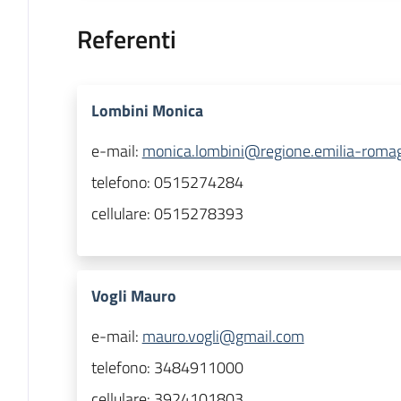
Referenti
Lombini Monica
e-mail:
monica.lombini@regione.emilia-romag
telefono:
0515274284
cellulare:
0515278393
Vogli Mauro
e-mail:
mauro.vogli@gmail.com
telefono:
3484911000
cellulare:
3924101803