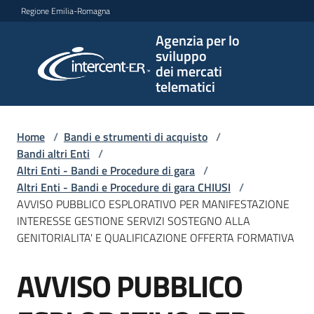
Vai al contenuto
Vai alla navigazione
Vai al footer
Regione Emilia-Romagna
Agenzia per lo
Agenzia
sviluppo
per lo
dei mercati
sviluppo
telematici
dei
mercati
telematici
Home
/
Bandi e strumenti di acquisto
/
Bandi altri Enti
/
Altri Enti - Bandi e Procedure di gara
/
Altri Enti - Bandi e Procedure di gara CHIUSI
/
L'Agenzia
AVVISO PUBBLICO ESPLORATIVO PER MANIFESTAZIONE
INTERESSE GESTIONE SERVIZI SOSTEGNO ALLA
GENITORIALITA' E QUALIFICAZIONE OFFERTA FORMATIVA
Bandi
AVVISO PUBBLICO
e
Salta al contenuto
strumenti
di