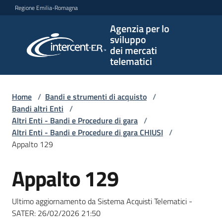
Vai al contenuto
Vai alla navigazione
Vai al footer
Regione Emilia-Romagna
Agenzia per lo
Agenzia
sviluppo
per lo
dei mercati
sviluppo
telematici
dei
mercati
telematici
Home
/
Bandi e strumenti di acquisto
/
Bandi altri Enti
/
Altri Enti - Bandi e Procedure di gara
/
Altri Enti - Bandi e Procedure di gara CHIUSI
/
L'Agenzia
Appalto 129
Appalto 129
Salta al contenuto
Bandi
e
Ultimo aggiornamento da Sistema Acquisti Telematici -
strumenti
SATER:
26/02/2026 21:50
di