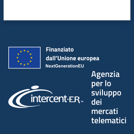
Agenzia
per lo
sviluppo
dei
mercati
telematici