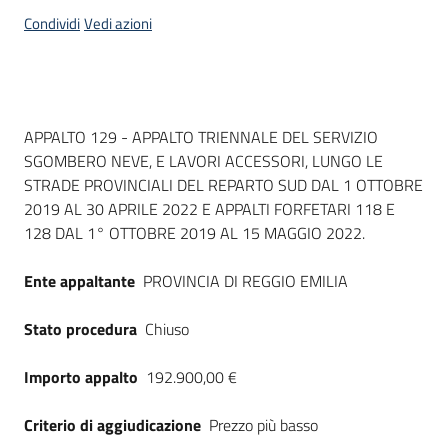
acquisto
Condividi
Vedi azioni
Supporto
Dati del bando
APPALTO 129 - APPALTO TRIENNALE DEL SERVIZIO
SGOMBERO NEVE, E LAVORI ACCESSORI, LUNGO LE
Piattaforme
STRADE PROVINCIALI DEL REPARTO SUD DAL 1 OTTOBRE
telematiche
2019 AL 30 APRILE 2022 E APPALTI FORFETARI 118 E
128 DAL 1° OTTOBRE 2019 AL 15 MAGGIO 2022.
Ente appaltante
PROVINCIA DI REGGIO EMILIA
Stato procedura
Chiuso
English
site
Importo appalto
192.900,00 €
Criterio di aggiudicazione
Prezzo più basso