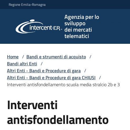
Vai al contenuto
Vai alla navigazione
Vai al footer
Regione Emilia-Romagna
Agenzia per lo
Agenzia
sviluppo
per lo
dei mercati
sviluppo
telematici
dei
mercati
telematici
Home
/
Bandi e strumenti di acquisto
/
Bandi altri Enti
/
Altri Enti - Bandi e Procedure di gara
/
Altri Enti - Bandi e Procedure di gara CHIUSI
/
L'Agenzia
Interventi antisfondellamento scuola media stralcio 2b e 3
Interventi
Salta al contenuto
Bandi
e
antisfondellamento
strumenti
di