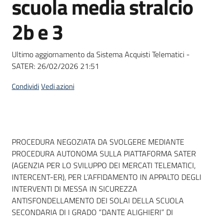
scuola media stralcio
acquisto
2b e 3
Supporto
Ultimo aggiornamento da Sistema Acquisti Telematici -
SATER:
26/02/2026 21:51
Piattaforme
Condividi
Vedi azioni
telematiche
Dati del bando
PROCEDURA NEGOZIATA DA SVOLGERE MEDIANTE
PROCEDURA AUTONOMA SULLA PIATTAFORMA SATER
(AGENZIA PER LO SVILUPPO DEI MERCATI TELEMATICI,
English
INTERCENT-ER), PER L’AFFIDAMENTO IN APPALTO DEGLI
site
INTERVENTI DI MESSA IN SICUREZZA
ANTISFONDELLAMENTO DEI SOLAI DELLA SCUOLA
SECONDARIA DI I GRADO “DANTE ALIGHIERI” DI