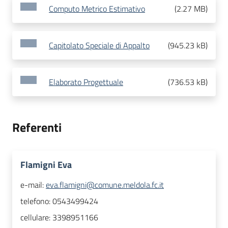
Computo Metrico Estimativo
(
2.27 MB
)
Capitolato Speciale di Appalto
(
945.23 kB
)
Elaborato Progettuale
(
736.53 kB
)
Referenti
Flamigni Eva
e-mail:
eva.flamigni@comune.meldola.fc.it
telefono:
0543499424
cellulare:
3398951166