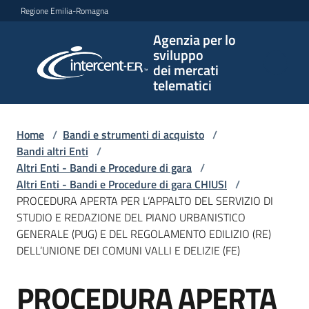
Vai al contenuto
Vai alla navigazione
Vai al footer
Regione Emilia-Romagna
Agenzia per lo
Agenzia
sviluppo
per lo
dei mercati
sviluppo
telematici
dei
mercati
telematici
Home
/
Bandi e strumenti di acquisto
/
Bandi altri Enti
/
Altri Enti - Bandi e Procedure di gara
/
Altri Enti - Bandi e Procedure di gara CHIUSI
/
L'Agenzia
PROCEDURA APERTA PER L’APPALTO DEL SERVIZIO DI
STUDIO E REDAZIONE DEL PIANO URBANISTICO
GENERALE (PUG) E DEL REGOLAMENTO EDILIZIO (RE)
DELL’UNIONE DEI COMUNI VALLI E DELIZIE (FE)
Bandi
e
PROCEDURA APERTA
strumenti
Salta al contenuto
di