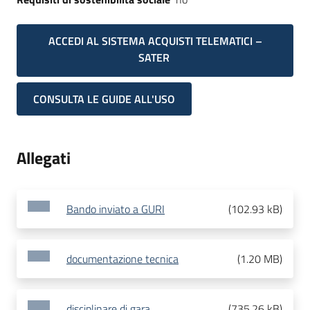
ACCEDI AL SISTEMA ACQUISTI TELEMATICI –
SATER
CONSULTA LE GUIDE ALL'USO
Allegati
Bando inviato a GURI
(
102.93 kB
)
documentazione tecnica
(
1.20 MB
)
disciplinare di gara
(
735.26 kB
)