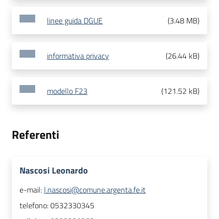
linee guida DGUE
(
3.48 MB
)
informativa privacy
(
26.44 kB
)
modello F23
(
121.52 kB
)
Referenti
Nascosi Leonardo
e-mail:
l.nascosi@comune.argenta.fe.it
telefono:
0532330345