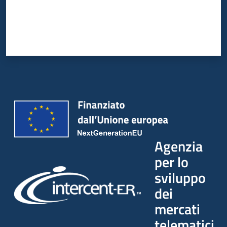
Agenzia
per lo
sviluppo
dei
mercati
telematici