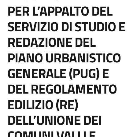
acquisto
PER L’APPALTO DEL
SERVIZIO DI STUDIO E
Supporto
REDAZIONE DEL
PIANO URBANISTICO
Piattaforme
telematiche
GENERALE (PUG) E
DEL REGOLAMENTO
EDILIZIO (RE)
English
DELL’UNIONE DEI
site
COMUNI VALLI E