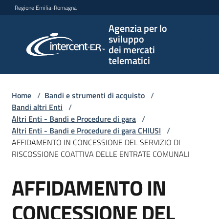
Vai al contenuto
Vai alla navigazione
Vai al footer
Regione Emilia-Romagna
Agenzia per lo
Agenzia
sviluppo
per lo
dei mercati
sviluppo
telematici
dei
mercati
telematici
Home
/
Bandi e strumenti di acquisto
/
Bandi altri Enti
/
Altri Enti - Bandi e Procedure di gara
/
Altri Enti - Bandi e Procedure di gara CHIUSI
/
L'Agenzia
AFFIDAMENTO IN CONCESSIONE DEL SERVIZIO DI
RISCOSSIONE COATTIVA DELLE ENTRATE COMUNALI
AFFIDAMENTO IN
Bandi
Salta al contenuto
e
strumenti
CONCESSIONE DEL
di