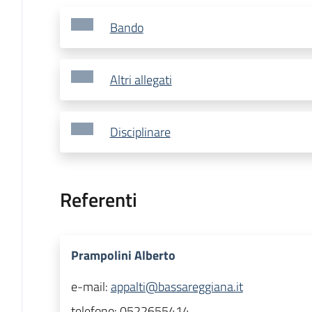
Bando
Altri allegati
Disciplinare
Referenti
Prampolini Alberto
e-mail:
appalti@bassareggiana.it
telefono:
0522655414