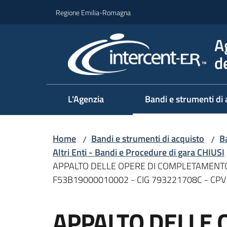
Vai al contenuto
Vai alla navigazione
Vai al footer
Regione Emilia-Romagna
A
d
L'Agenzia
Bandi e strumenti di 
Home
Bandi e strumenti di acquisto
Ba
/
/
Altri Enti - Bandi e Procedure di gara CHIUSI
APPALTO DELLE OPERE DI COMPLETAMENTO
F53B19000010002 - CIG 793221708C - CP
Salta al contenuto
APPALTO DELLE 