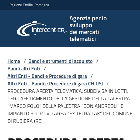
Vai al contenuto
Vai alla navigazione
Vai al footer
Regione Emilia-Romagna
Agenzia per lo
Agenzia
sviluppo
per lo
dei mercati
sviluppo
telematici
dei
mercati
telematici
Home
/
Bandi e strumenti di acquisto
/
Bandi altri Enti
/
Altri Enti - Bandi e Procedure di gara
/
Altri Enti - Bandi e Procedure di gara CHIUSI
/
L'Agenzia
PROCEDURA APERTA TELEMATICA, SUDDIVISA IN LOTTI,
PER L’AFFIDAMENTO DELLA GESTIONE DELLA PALESTRA
“MARCO POLO”, DELLA PALESTRA “DON ANDREOLI” E
IMPIANTO SPORTIVO AREA “EX TETRA PAK” DEL COMUNE
Bandi
DI RUBIERA (RE)
e
strumenti
di
Salta al contenuto