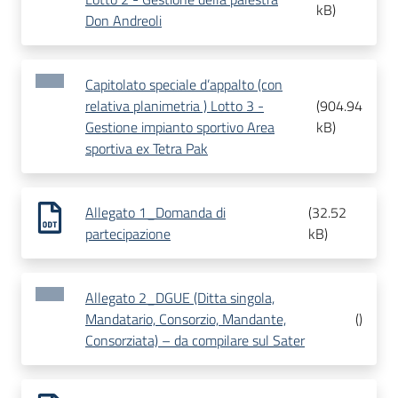
kB
)
Don Andreoli
Capitolato speciale d’appalto (con
relativa planimetria ) Lotto 3 -
(
904.94
Gestione impianto sportivo Area
kB
)
sportiva ex Tetra Pak
Allegato 1_Domanda di
(
32.52
partecipazione
kB
)
Allegato 2_DGUE (Ditta singola,
Mandatario, Consorzio, Mandante,
(
)
Consorziata) – da compilare sul Sater