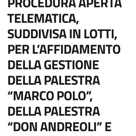
PROCEDURA APERTA
acquisto
TELEMATICA,
SUDDIVISA IN LOTTI,
Supporto
PER L’AFFIDAMENTO
Piattaforme
DELLA GESTIONE
telematiche
DELLA PALESTRA
“MARCO POLO”,
DELLA PALESTRA
English
site
“DON ANDREOLI” E