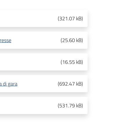
(
321.07 kB
)
eresse
(
25.60 kB
)
(
16.55 kB
)
 di gara
(
692.47 kB
)
(
531.79 kB
)