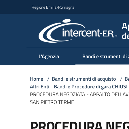
Vai al contenuto
Vai alla navigazione
Vai al footer
Regione Emilia-Romagna
A
d
L'Agenzia
Bandi e strumenti di 
Home
Bandi e strumenti di acquisto
Ba
/
/
Altri Enti - Bandi e Procedure di gara CHIUSI
PROCEDURA NEGOZIATA - APPALTO DEI LA
SAN PIETRO TERME
Salta al contenuto
PROCEDURA NEGO