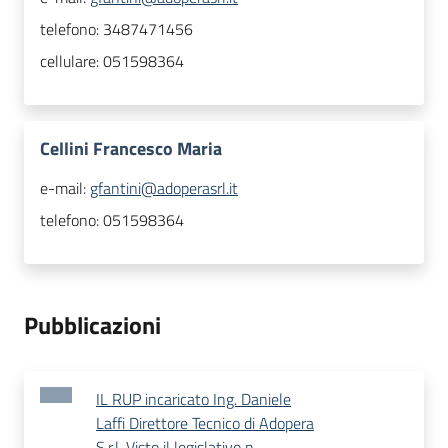
telefono:
3487471456
cellulare:
051598364
Cellini Francesco Maria
e-mail:
gfantini@adoperasrl.it
telefono:
051598364
Pubblicazioni
IL RUP incaricato Ing. Daniele
Laffi Direttore Tecnico di Adopera
S.r.l. Visto il legislativo n.