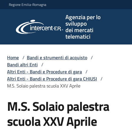
Vai al contenuto
Vai alla navigazione
Vai al footer
Regione Emilia-Romagna
Agenzia per lo
Agenzia
sviluppo
per lo
dei mercati
sviluppo
telematici
dei
mercati
telematici
Home
/
Bandi e strumenti di acquisto
/
Bandi altri Enti
/
Altri Enti - Bandi e Procedure di gara
/
Altri Enti - Bandi e Procedure di gara CHIUSI
/
L'Agenzia
M.S. Solaio palestra scuola XXV Aprile
M.S. Solaio palestra
Salta al contenuto
Bandi
e
scuola XXV Aprile
strumenti
di