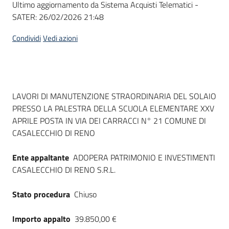
Ultimo aggiornamento da Sistema Acquisti Telematici -
acquisto
SATER:
26/02/2026 21:48
Condividi
Vedi azioni
Supporto
Piattaforme
Dati del bando
LAVORI DI MANUTENZIONE STRAORDINARIA DEL SOLAIO
telematiche
PRESSO LA PALESTRA DELLA SCUOLA ELEMENTARE XXV
APRILE POSTA IN VIA DEI CARRACCI N° 21 COMUNE DI
CASALECCHIO DI RENO
Ente appaltante
ADOPERA PATRIMONIO E INVESTIMENTI
CASALECCHIO DI RENO S.R.L.
English
site
Stato procedura
Chiuso
Importo appalto
39.850,00 €