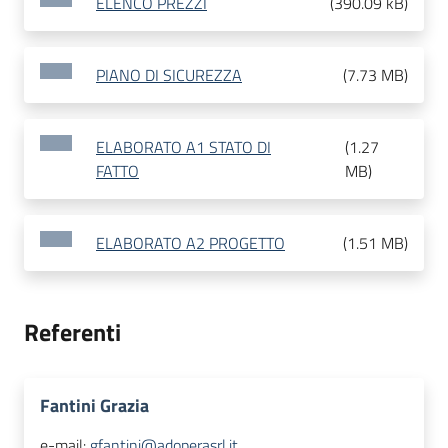
ELENCO PREZZI
(
390.09 kB
)
PIANO DI SICUREZZA
(
7.73 MB
)
ELABORATO A1 STATO DI
(
1.27
FATTO
MB
)
ELABORATO A2 PROGETTO
(
1.51 MB
)
Referenti
Fantini Grazia
e-mail:
gfantini@adoperasrl.it