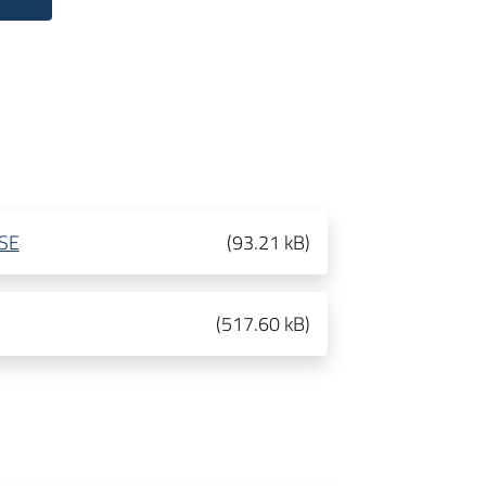
SE
(
93.21 kB
)
(
517.60 kB
)