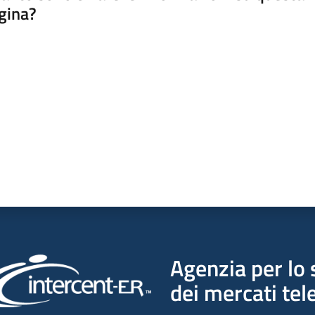
gina?
a da 1 a 5 stelle
Agenzia per lo 
dei mercati tel