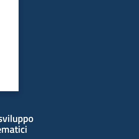
sviluppo
ematici