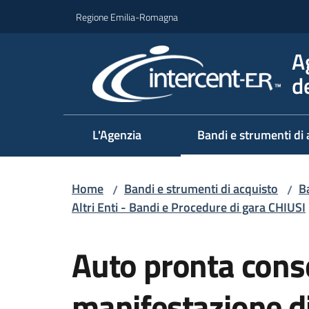
Vai al contenuto
Vai alla navigazione
Vai al footer
Regione Emilia-Romagna
A
d
L'Agenzia
Bandi e strumenti di 
Home
Bandi e strumenti di acquisto
Ba
/
/
Altri Enti - Bandi e Procedure di gara CHIUSI
Salta al contenuto
Auto pronta cons
manifestazione di