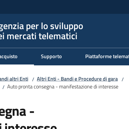
genzia per lo sviluppo
ei mercati telematici
acquisto
Supporto
Piattaforme telema
ndi altri Enti
Altri Enti - Bandi e Procedure di gara
/
/
Auto pronta consegna - manifestazione di interesse
/
egna -
 interesse