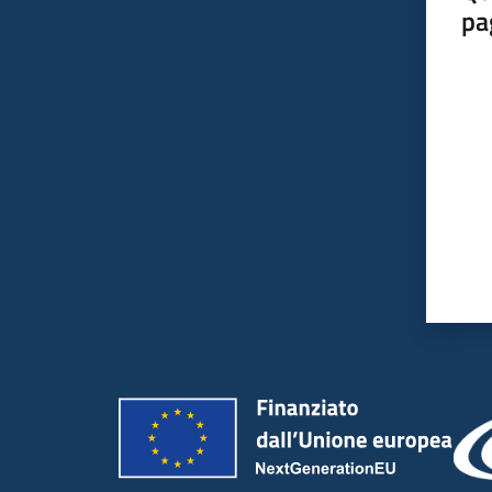
pa
Valut