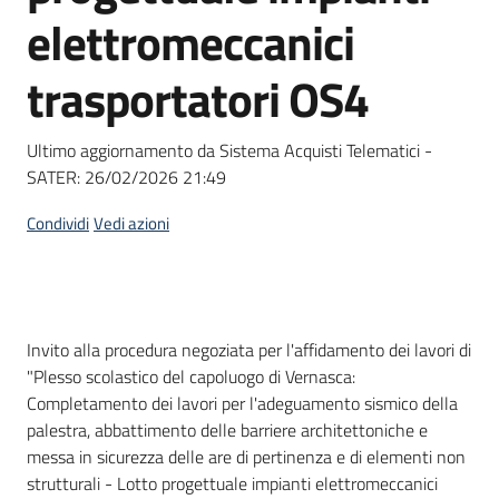
acquisto
elettromeccanici
trasportatori OS4
Supporto
Ultimo aggiornamento da Sistema Acquisti Telematici -
SATER:
26/02/2026 21:49
Piattaforme
telematiche
Condividi
Vedi azioni
Dati del bando
Invito alla procedura negoziata per l'affidamento dei lavori di
"Plesso scolastico del capoluogo di Vernasca:
English
Completamento dei lavori per l'adeguamento sismico della
site
palestra, abbattimento delle barriere architettoniche e
messa in sicurezza delle are di pertinenza e di elementi non
strutturali - Lotto progettuale impianti elettromeccanici