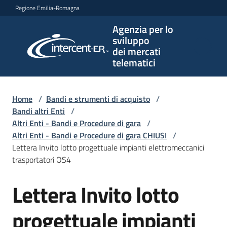
Vai al contenuto
Vai alla navigazione
Vai al footer
Regione Emilia-Romagna
Agenzia per lo
Agenzia
sviluppo
per lo
dei mercati
sviluppo
telematici
dei
mercati
telematici
Home
/
Bandi e strumenti di acquisto
/
Bandi altri Enti
/
Altri Enti - Bandi e Procedure di gara
/
Altri Enti - Bandi e Procedure di gara CHIUSI
/
L'Agenzia
Lettera Invito lotto progettuale impianti elettromeccanici
trasportatori OS4
Lettera Invito lotto
Bandi
Salta al contenuto
e
strumenti
progettuale impianti
di