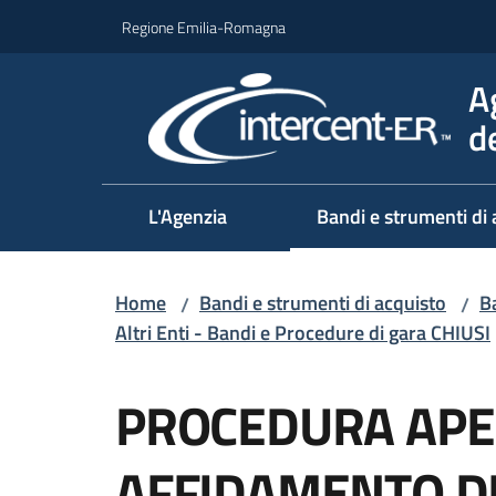
Vai al contenuto
Vai alla navigazione
Vai al footer
Regione Emilia-Romagna
A
d
L'Agenzia
Bandi e strumenti di 
Home
Bandi e strumenti di acquisto
Ba
/
/
Altri Enti - Bandi e Procedure di gara CHIUSI
Salta al contenuto
PROCEDURA APE
AFFIDAMENTO DE