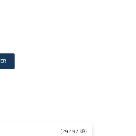
TER
(
292.97 kB
)