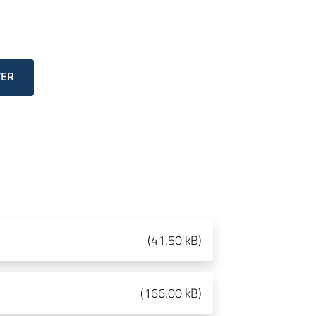
TER
(
41.50 kB
)
(
166.00 kB
)