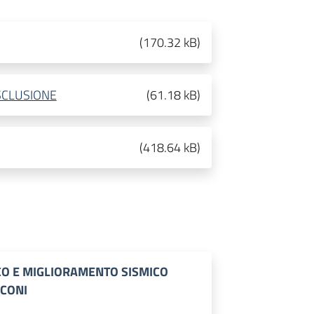
(
170.32 kB
)
SCLUSIONE
(
61.18 kB
)
(
418.64 kB
)
CO E MIGLIORAMENTO SISMICO
RCONI