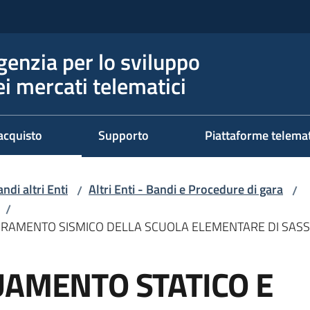
genzia per lo sviluppo
ei mercati telematici
acquisto
Supporto
Piattaforme telema
ndi altri Enti
Altri Enti - Bandi e Procedure di gara
/
/
/
IORAMENTO SISMICO DELLA SCUOLA ELEMENTARE DI SAS
UAMENTO STATICO E