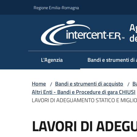
Vai al contenuto
Vai alla navigazione
Vai al footer
Regione Emilia-Romagna
A
d
L'Agenzia
Bandi e strumenti di 
Home
Bandi e strumenti di acquisto
Ba
/
/
Altri Enti - Bandi e Procedure di gara CHIUSI
LAVORI DI ADEGUAMENTO STATICO E MIGL
Salta al contenuto
LAVORI DI ADEG