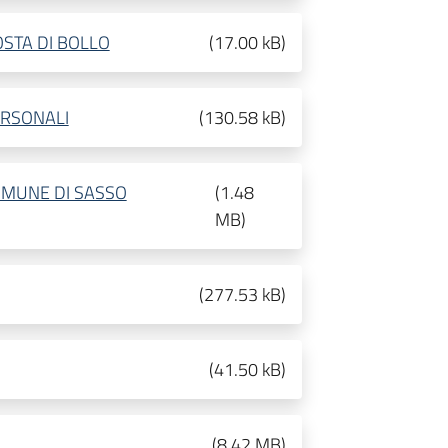
STA DI BOLLO
(
17.00 kB
)
ERSONALI
(
130.58 kB
)
OMUNE DI SASSO
(
1.48
MB
)
(
277.53 kB
)
(
41.50 kB
)
(
8.42 MB
)