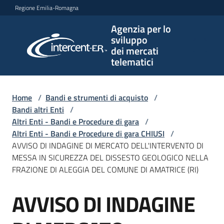
Vai al contenuto
Vai alla navigazione
Vai al footer
Regione Emilia-Romagna
Agenzia per lo
Agenzia
sviluppo
per lo
dei mercati
sviluppo
telematici
dei
mercati
telematici
Home
/
Bandi e strumenti di acquisto
/
Bandi altri Enti
/
Altri Enti - Bandi e Procedure di gara
/
Altri Enti - Bandi e Procedure di gara CHIUSI
/
L'Agenzia
AVVISO DI INDAGINE DI MERCATO DELL'INTERVENTO DI
MESSA IN SICUREZZA DEL DISSESTO GEOLOGICO NELLA
FRAZIONE DI ALEGGIA DEL COMUNE DI AMATRICE (RI)
Bandi
AVVISO DI INDAGINE
e
Salta al contenuto
strumenti
di