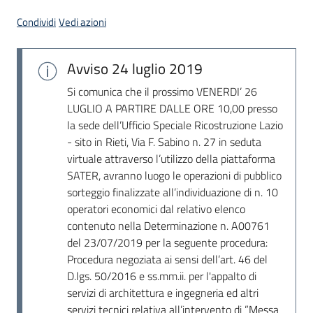
Seguici
Condividi
Vedi azioni
su
Avviso
24 luglio 2019
Si comunica che il prossimo VENERDI’ 26
LUGLIO A PARTIRE DALLE ORE 10,00 presso
la sede dell’Ufficio Speciale Ricostruzione Lazio
- sito in Rieti, Via F. Sabino n. 27 in seduta
virtuale attraverso l’utilizzo della piattaforma
SATER, avranno luogo le operazioni di pubblico
sorteggio finalizzate all’individuazione di n. 10
operatori economici dal relativo elenco
contenuto nella Determinazione n. A00761
del 23/07/2019 per la seguente procedura:
Procedura negoziata ai sensi dell’art. 46 del
D.lgs. 50/2016 e ss.mm.ii. per l'appalto di
servizi di architettura e ingegneria ed altri
servizi tecnici relativa all’intervento di ”Messa