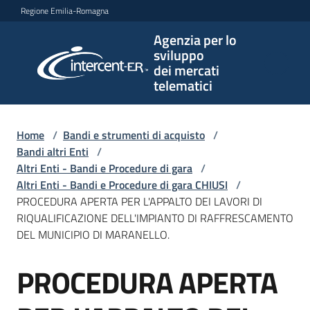
Vai al contenuto
Vai alla navigazione
Vai al footer
Regione Emilia-Romagna
Agenzia per lo
Agenzia
sviluppo
per lo
dei mercati
sviluppo
telematici
dei
mercati
telematici
Home
/
Bandi e strumenti di acquisto
/
Bandi altri Enti
/
Altri Enti - Bandi e Procedure di gara
/
Altri Enti - Bandi e Procedure di gara CHIUSI
/
L'Agenzia
PROCEDURA APERTA PER L'APPALTO DEI LAVORI DI
RIQUALIFICAZIONE DELL'IMPIANTO DI RAFFRESCAMENTO
DEL MUNICIPIO DI MARANELLO.
Bandi
PROCEDURA APERTA
e
Salta al contenuto
strumenti
di