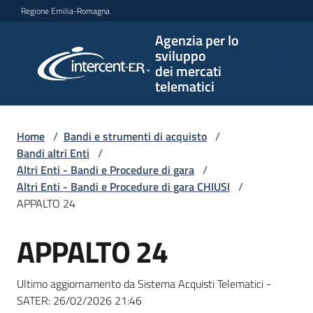
Vai al contenuto
Vai alla navigazione
Vai al footer
Regione Emilia-Romagna
Agenzia per lo
Agenzia
sviluppo
per lo
dei mercati
sviluppo
telematici
dei
mercati
telematici
Home
/
Bandi e strumenti di acquisto
/
Bandi altri Enti
/
Altri Enti - Bandi e Procedure di gara
/
Altri Enti - Bandi e Procedure di gara CHIUSI
/
L'Agenzia
APPALTO 24
APPALTO 24
Salta al contenuto
Bandi
e
Ultimo aggiornamento da Sistema Acquisti Telematici -
strumenti
SATER:
26/02/2026 21:46
di