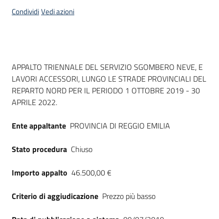
acquisto
Condividi
Vedi azioni
Supporto
Dati del bando
APPALTO TRIENNALE DEL SERVIZIO SGOMBERO NEVE, E
LAVORI ACCESSORI, LUNGO LE STRADE PROVINCIALI DEL
Piattaforme
REPARTO NORD PER IL PERIODO 1 OTTOBRE 2019 - 30
telematiche
APRILE 2022.
Ente appaltante
PROVINCIA DI REGGIO EMILIA
Stato procedura
Chiuso
English
Importo appalto
46.500,00 €
site
Criterio di aggiudicazione
Prezzo più basso