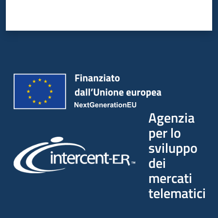
Agenzia
per lo
sviluppo
dei
mercati
telematici