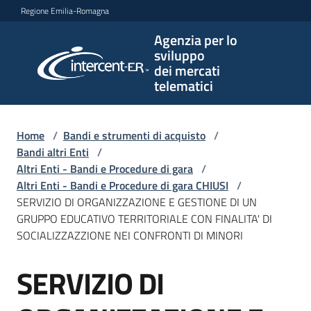
Vai al contenuto
Vai alla navigazione
Vai al footer
Regione Emilia-Romagna
Agenzia per lo
Agenzia
sviluppo
per lo
dei mercati
sviluppo
telematici
dei
mercati
telematici
Home
/
Bandi e strumenti di acquisto
/
Bandi altri Enti
/
Altri Enti - Bandi e Procedure di gara
/
Altri Enti - Bandi e Procedure di gara CHIUSI
/
L'Agenzia
SERVIZIO DI ORGANIZZAZIONE E GESTIONE DI UN
GRUPPO EDUCATIVO TERRITORIALE CON FINALITA' DI
SOCIALIZZAZZIONE NEI CONFRONTI DI MINORI
Bandi
SERVIZIO DI
e
Salta al contenuto
strumenti
di