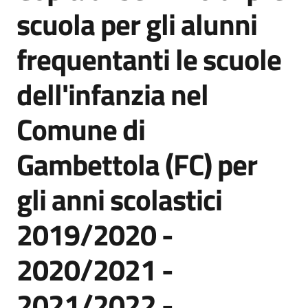
acquisto
scuola per gli alunni
frequentanti le scuole
Supporto
dell'infanzia nel
Comune di
Piattaforme
telematiche
Gambettola (FC) per
gli anni scolastici
2019/2020 -
English
2020/2021 -
site
2021/2022 -