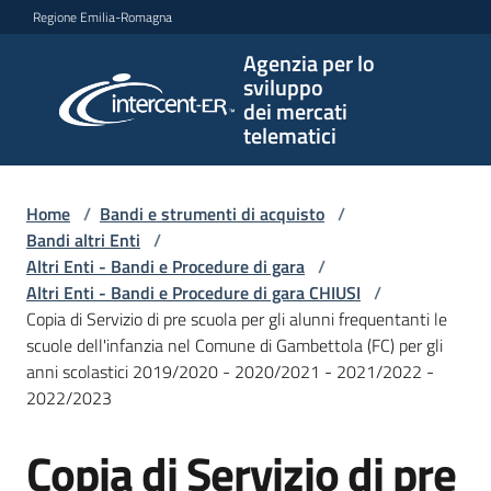
Vai al contenuto
Vai alla navigazione
Vai al footer
Regione Emilia-Romagna
Agenzia per lo
Agenzia
sviluppo
per lo
dei mercati
sviluppo
telematici
dei
mercati
telematici
Home
/
Bandi e strumenti di acquisto
/
Bandi altri Enti
/
Altri Enti - Bandi e Procedure di gara
/
Altri Enti - Bandi e Procedure di gara CHIUSI
/
L'Agenzia
Copia di Servizio di pre scuola per gli alunni frequentanti le
scuole dell'infanzia nel Comune di Gambettola (FC) per gli
anni scolastici 2019/2020 - 2020/2021 - 2021/2022 -
2022/2023
Bandi
e
Copia di Servizio di pre
strumenti
Salta al contenuto
di