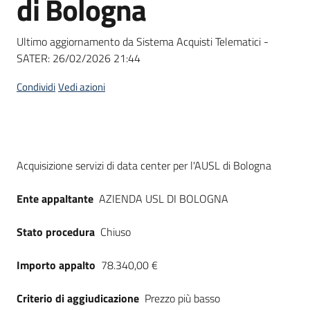
di Bologna
acquisto
Ultimo aggiornamento da Sistema Acquisti Telematici -
SATER:
26/02/2026 21:44
Supporto
Condividi
Vedi azioni
Piattaforme
telematiche
Dati del bando
Acquisizione servizi di data center per l'AUSL di Bologna
Ente appaltante
AZIENDA USL DI BOLOGNA
Stato procedura
Chiuso
English
site
Importo appalto
78.340,00 €
Criterio di aggiudicazione
Prezzo più basso