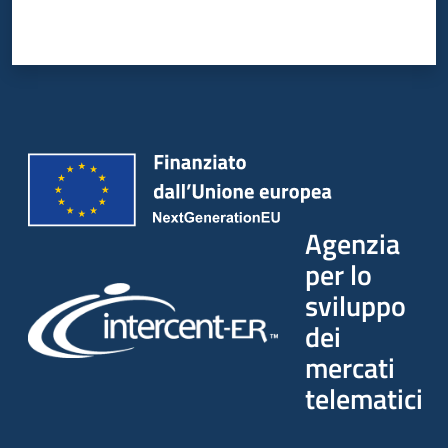
Agenzia
per lo
sviluppo
dei
mercati
telematici