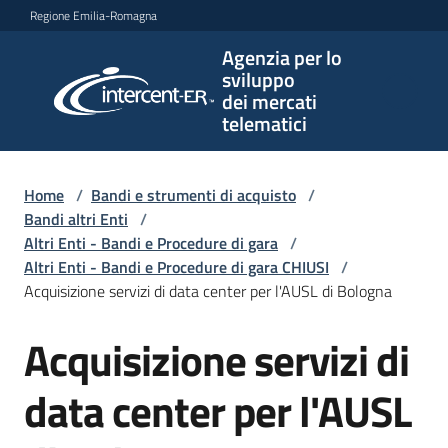
Vai al contenuto
Vai alla navigazione
Vai al footer
Regione Emilia-Romagna
Agenzia per lo
Agenzia
sviluppo
per lo
dei mercati
sviluppo
telematici
dei
mercati
telematici
Home
/
Bandi e strumenti di acquisto
/
Bandi altri Enti
/
Altri Enti - Bandi e Procedure di gara
/
Altri Enti - Bandi e Procedure di gara CHIUSI
/
L'Agenzia
Acquisizione servizi di data center per l'AUSL di Bologna
Acquisizione servizi di
Salta al contenuto
Bandi
e
data center per l'AUSL
strumenti
di