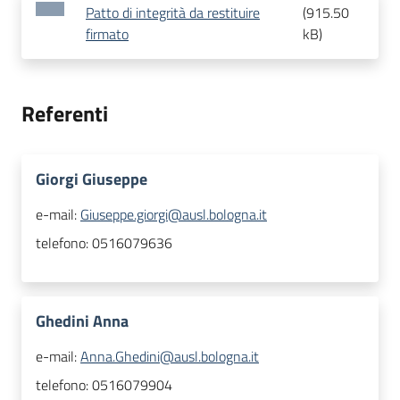
Patto di integrità da restituire
(
915.50
firmato
kB
)
Referenti
Giorgi Giuseppe
e-mail:
Giuseppe.giorgi@ausl.bologna.it
telefono:
0516079636
Ghedini Anna
e-mail:
Anna.Ghedini@ausl.bologna.it
telefono:
0516079904