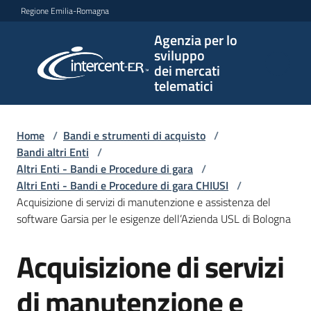
Vai al contenuto
Vai alla navigazione
Vai al footer
Regione Emilia-Romagna
Agenzia per lo
Agenzia
sviluppo
per lo
dei mercati
sviluppo
telematici
dei
mercati
telematici
Home
/
Bandi e strumenti di acquisto
/
Bandi altri Enti
/
Altri Enti - Bandi e Procedure di gara
/
Altri Enti - Bandi e Procedure di gara CHIUSI
/
L'Agenzia
Acquisizione di servizi di manutenzione e assistenza del
software Garsia per le esigenze dell’Azienda USL di Bologna
Acquisizione di servizi
Bandi
Salta al contenuto
e
strumenti
di manutenzione e
di