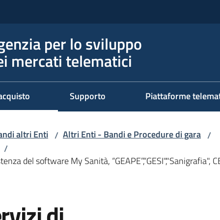
genzia per lo sviluppo
ei mercati telematici
acquisto
Supporto
Piattaforme telema
ndi altri Enti
Altri Enti - Bandi e Procedure di gara
/
/
/
stenza del software My Sanità, “GEAPE”,“GESI","Sanigrafia", CE
rvizi di