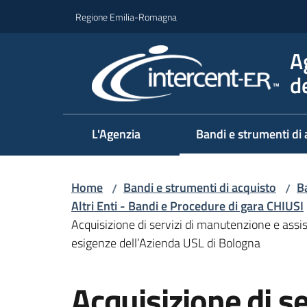
Vai al contenuto
Vai alla navigazione
Vai al footer
Regione Emilia-Romagna
A
d
L'Agenzia
Bandi e strumenti di 
Home
Bandi e strumenti di acquisto
Ba
/
/
Altri Enti - Bandi e Procedure di gara CHIUSI
Acquisizione di servizi di manutenzione e assi
esigenze dell’Azienda USL di Bologna
Salta al contenuto
Acquisizione di se