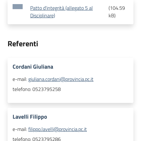
Patto d'integrità (allegato 5 al
(
104.59
Disciplinare)
kB
)
Referenti
Cordani Giuliana
e-mail:
giuliana.cordani@provincia.pc.it
telefono:
0523795258
Lavelli Filippo
e-mail:
filippo.lavelli@provincia.pc.it
telefono:
0523795286