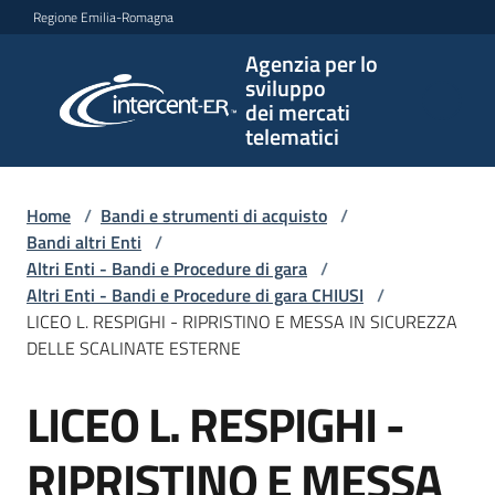
Vai al contenuto
Vai alla navigazione
Vai al footer
Regione Emilia-Romagna
Agenzia per lo
Agenzia
sviluppo
per lo
dei mercati
sviluppo
telematici
dei
mercati
telematici
Home
/
Bandi e strumenti di acquisto
/
Bandi altri Enti
/
Altri Enti - Bandi e Procedure di gara
/
Altri Enti - Bandi e Procedure di gara CHIUSI
/
L'Agenzia
LICEO L. RESPIGHI - RIPRISTINO E MESSA IN SICUREZZA
DELLE SCALINATE ESTERNE
LICEO L. RESPIGHI -
Bandi
Salta al contenuto
e
strumenti
RIPRISTINO E MESSA
di