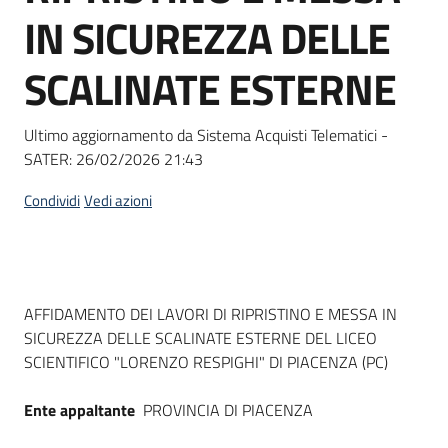
acquisto
IN SICUREZZA DELLE
SCALINATE ESTERNE
Supporto
Ultimo aggiornamento da Sistema Acquisti Telematici -
SATER:
26/02/2026 21:43
Piattaforme
telematiche
Condividi
Vedi azioni
Dati del bando
AFFIDAMENTO DEI LAVORI DI RIPRISTINO E MESSA IN
SICUREZZA DELLE SCALINATE ESTERNE DEL LICEO
English
SCIENTIFICO "LORENZO RESPIGHI" DI PIACENZA (PC)
site
Ente appaltante
PROVINCIA DI PIACENZA