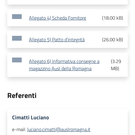
Allegato 4) Scheda Fornitore
(
18.00 kB
)
Allegato 5) Patto d’integrità
(
26.00 kB
)
Allegato 6) Informativa consegne a
(
3.29
magazzino Ausl della Romagna
MB
)
Referenti
Cimatti Luciano
e-mail:
luciano.cimatti@auslromagna.it