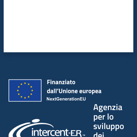
Agenzia
per lo
sviluppo
dei