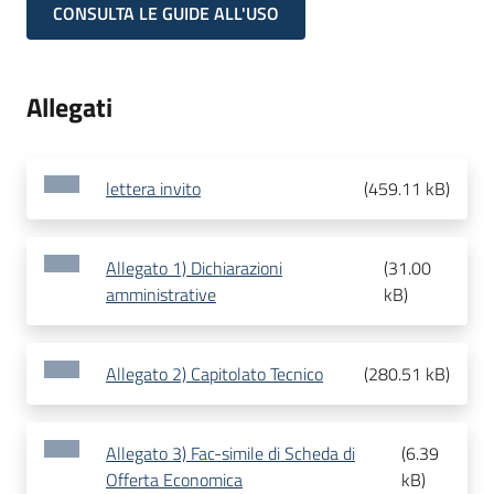
CONSULTA LE GUIDE ALL'USO
Allegati
lettera invito
(
459.11 kB
)
Allegato 1) Dichiarazioni
(
31.00
amministrative
kB
)
Allegato 2) Capitolato Tecnico
(
280.51 kB
)
Allegato 3) Fac-simile di Scheda di
(
6.39
Offerta Economica
kB
)