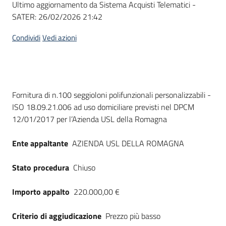
Ultimo aggiornamento da Sistema Acquisti Telematici -
acquisto
SATER:
26/02/2026 21:42
Condividi
Vedi azioni
Supporto
Piattaforme
Dati del bando
Fornitura di n.100 seggioloni polifunzionali personalizzabili -
telematiche
ISO 18.09.21.006 ad uso domiciliare previsti nel DPCM
12/01/2017 per l’Azienda USL della Romagna
Ente appaltante
AZIENDA USL DELLA ROMAGNA
Stato procedura
Chiuso
English
site
Importo appalto
220.000,00 €
Criterio di aggiudicazione
Prezzo più basso