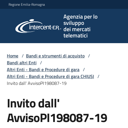
Vai al contenuto
Vai alla navigazione
Vai al footer
Regione Emilia-Romagna
Agenzia per lo
Agenzia
sviluppo
per lo
dei mercati
sviluppo
telematici
dei
mercati
telematici
Home
/
Bandi e strumenti di acquisto
/
Bandi altri Enti
/
Altri Enti - Bandi e Procedure di gara
/
Altri Enti - Bandi e Procedure di gara CHIUSI
/
L'Agenzia
Invito dall' AvvisoPI198087-19
Invito dall'
Salta al contenuto
Bandi
e
AvvisoPI198087-19
strumenti
di