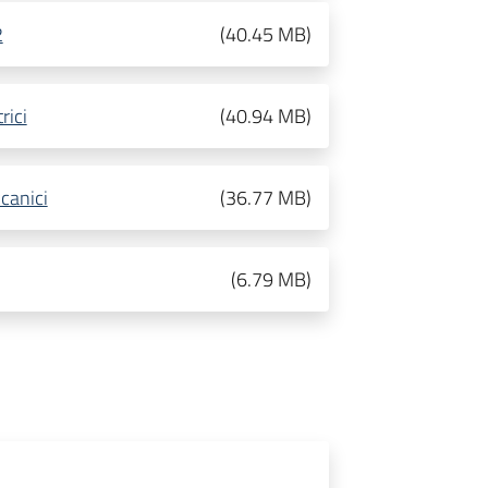
2
(
40.45 MB
)
rici
(
40.94 MB
)
canici
(
36.77 MB
)
(
6.79 MB
)