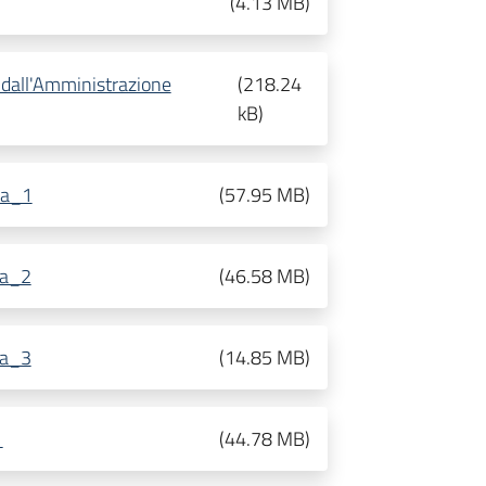
(
4.13 MB
)
 dall'Amministrazione
(
218.24
kB
)
ca_1
(
57.95 MB
)
ca_2
(
46.58 MB
)
ca_3
(
14.85 MB
)
1
(
44.78 MB
)