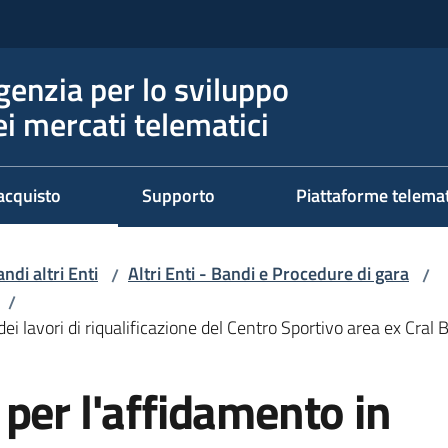
genzia per lo sviluppo
ei mercati telematici
acquisto
Supporto
Piattaforme telema
ndi altri Enti
Altri Enti - Bandi e Procedure di gara
/
/
/
i lavori di riqualificazione del Centro Sportivo area ex Cral B
per l'affidamento in