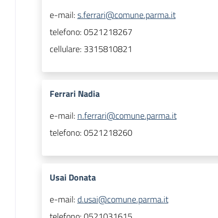
e-mail:
s.ferrari@comune.parma.it
telefono:
0521218267
cellulare:
3315810821
Ferrari Nadia
e-mail:
n.ferrari@comune.parma.it
telefono:
0521218260
Usai Donata
e-mail:
d.usai@comune.parma.it
telefono:
0521031615