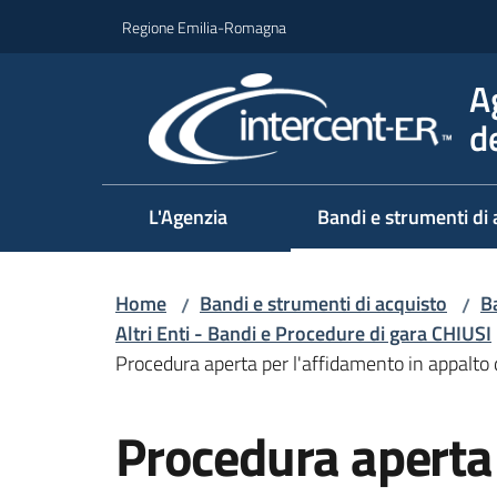
Vai al contenuto
Vai alla navigazione
Vai al footer
Regione Emilia-Romagna
A
d
L'Agenzia
Bandi e strumenti di 
Home
Bandi e strumenti di acquisto
Ba
/
/
Altri Enti - Bandi e Procedure di gara CHIUSI
Procedura aperta per l'affidamento in appalto de
Salta al contenuto
Procedura aperta 