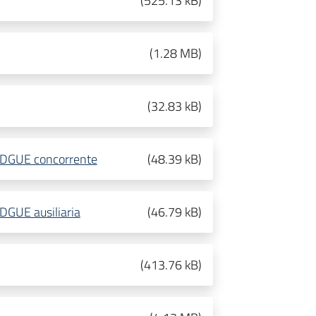
(
525.13 kB
)
(
1.28 MB
)
(
32.83 kB
)
al DGUE concorrente
(
48.39 kB
)
 DGUE ausiliaria
(
46.79 kB
)
(
413.76 kB
)