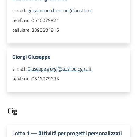
e-mail:
giorgiomaria.bianconi@ausl.bo.it
telefono:
0516079921
cellulare:
3395881816
Giorgi Giuseppe
e-mail:
Giuseppe.giorgi@ausl.bologna.it
telefono:
0516079636
Cig
Lotto
1
—
Attività per progetti personalizzati