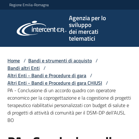
Vai al contenuto
Vai alla navigazione
Vai al footer
Regione Emilia-Romagna
Agenzia per lo
Agenzia
sviluppo
per lo
dei mercati
sviluppo
telematici
dei
mercati
telematici
Home
/
Bandi e strumenti di acquisto
/
Bandi altri Enti
/
Altri Enti - Bandi e Procedure di gara
/
Altri Enti - Bandi e Procedure di gara CHIUSI
/
L'Agenzia
PA - Conclusione di un accordo quadro con operatore
economico per la coprogettazione e la cogestione di progetti
terapeutico riabilitativi personalizzati con budget di salute e
di progetti di attività di comunità per il DSM-DP dell'AUSL
Bandi
BO
e
strumenti
di
Salta al contenuto