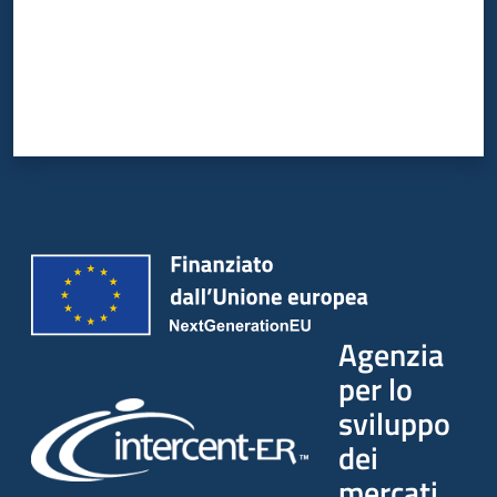
Agenzia
per lo
sviluppo
dei
mercati