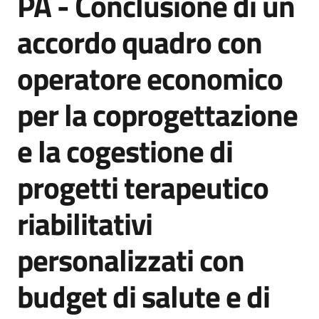
PA - Conclusione di un
acquisto
accordo quadro con
operatore economico
Supporto
per la coprogettazione
Piattaforme
e la cogestione di
telematiche
progetti terapeutico
riabilitativi
personalizzati con
English
site
budget di salute e di