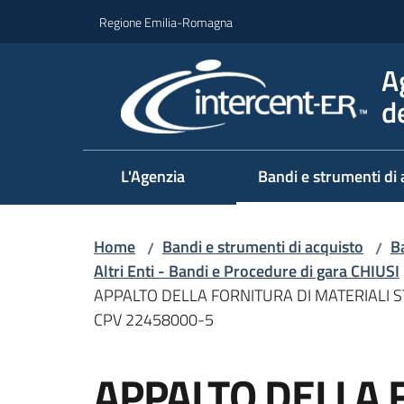
Vai al contenuto
Vai alla navigazione
Vai al footer
Regione Emilia-Romagna
A
d
L'Agenzia
Bandi e strumenti di 
Home
Bandi e strumenti di acquisto
Ba
/
/
Altri Enti - Bandi e Procedure di gara CHIUSI
APPALTO DELLA FORNITURA DI MATERIALI S
CPV 22458000-5
Salta al contenuto
APPALTO DELLA 