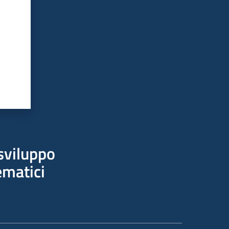
sviluppo
ematici