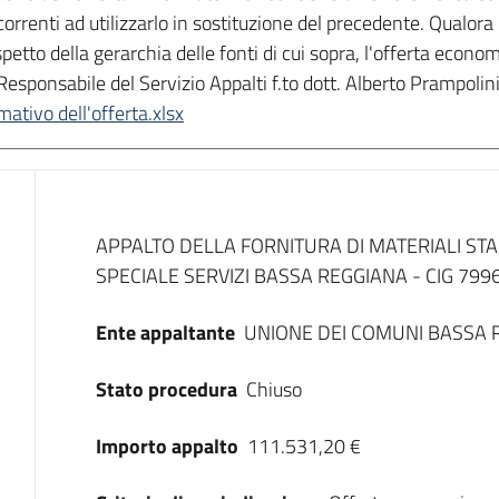
oncorrenti ad utilizzarlo in sostituzione del precedente. Qualora 
etto della gerarchia delle fonti di cui sopra, l'offerta econo
esponsabile del Servizio Appalti f.to dott. Alberto Prampolin
tivo dell'offerta.xlsx
Dati del bando
APPALTO DELLA FORNITURA DI MATERIALI STA
SPECIALE SERVIZI BASSA REGGIANA - CIG 799
Ente appaltante
UNIONE DEI COMUNI BASSA 
Stato procedura
Chiuso
Importo appalto
111.531,20 €